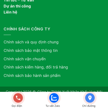
Tin tức – Tư Vấn
Dự án thi công
Liên hệ
CHÍNH SÁCH CÔNG TY
Chính sách và quy định chung
Chính sách bảo mật thông tin
Chính sách vận chuyển
Chính sách kiểm hàng, đổi trả hàng
Chính sách bảo hành sản phẩm
Copyright 2026 ©. Công ty TNHH Xuất Nhập Khẩu Vua Nội
Thất ASIA. GPDKKD: 0318507634 do sở KH & ĐT TP.HCM
cấp ngày 12/06/2024
Gọi điện
Tư vấn Zalo
Chỉ đường