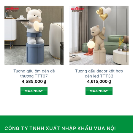
Tượng gấu ôm đèn dễ
Tượng gấu decor kết hợp
thương TTT07
đèn led TTT33
4,585,000
₫
4,615,000
₫
MUA NGAY
MUA NGAY
CÔNG TY TNHH XUẤT NHẬP KHẨU VUA NỘI