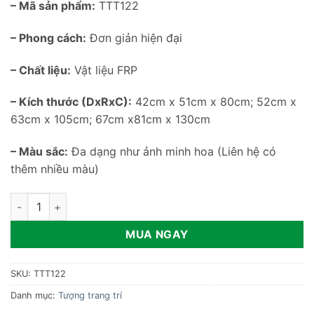
– Mã sản phẩm:
TTT122
– Phong cách:
Đơn giản hiện đại
– Chất liệu:
Vật liệu FRP
– Kích thước (DxRxC):
42cm x 51cm x 80cm; 52cm x
63cm x 105cm; 67cm x81cm x 130cm
– Màu sắc:
Đa dạng như ảnh minh hoa (Liên hệ có
thêm nhiều màu)
Mô hình Kaws trang trí trung tâm mua sắm TTT122 số lượng
MUA NGAY
SKU:
TTT122
Danh mục:
Tượng trang trí