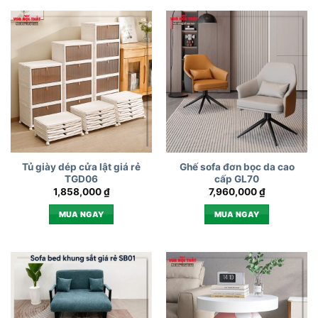
Tủ giày dép cửa lật giá rẻ
Ghế sofa đơn bọc da cao
TGD06
cấp GL70
1,858,000
₫
7,960,000
₫
MUA NGAY
MUA NGAY