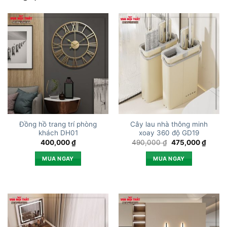
Đồng hồ trang trí phòng
Cây lau nhà thông minh
khách DH01
xoay 360 độ GD19
Giá
Giá
400,000
₫
490,000
₫
475,000
₫
gốc
hiện
là:
tại
MUA NGAY
MUA NGAY
490,000 ₫.
là:
475,0