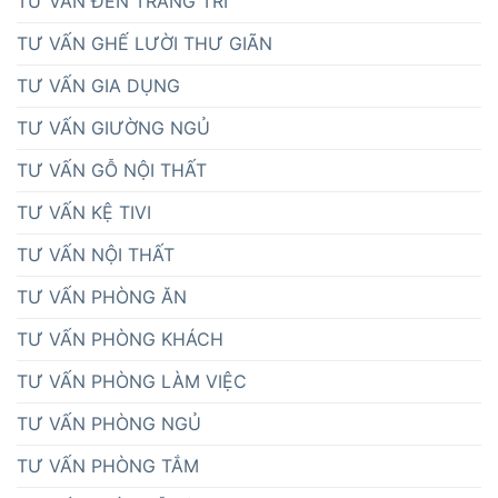
TƯ VẤN ĐÈN TRANG TRÍ
TƯ VẤN GHẾ LƯỜI THƯ GIÃN
TƯ VẤN GIA DỤNG
TƯ VẤN GIƯỜNG NGỦ
TƯ VẤN GỖ NỘI THẤT
TƯ VẤN KỆ TIVI
TƯ VẤN NỘI THẤT
TƯ VẤN PHÒNG ĂN
TƯ VẤN PHÒNG KHÁCH
TƯ VẤN PHÒNG LÀM VIỆC
TƯ VẤN PHÒNG NGỦ
TƯ VẤN PHÒNG TẮM