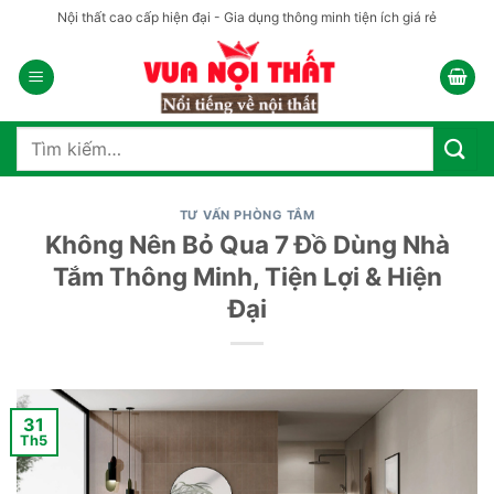
Bỏ
Nội thất cao cấp hiện đại - Gia dụng thông minh tiện ích giá rẻ
qua
nội
dung
Tìm
kiếm:
TƯ VẤN PHÒNG TẮM
Không Nên Bỏ Qua 7 Đồ Dùng Nhà
Tắm Thông Minh, Tiện Lợi & Hiện
Đại
31
Th5