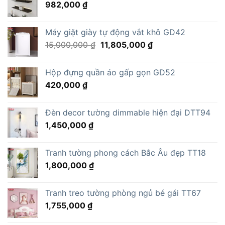
982,000
₫
Máy giặt giày tự động vắt khô GD42
Giá
Giá
15,000,000
₫
11,805,000
₫
gốc
hiện
là:
tại
Hộp đựng quần áo gấp gọn GD52
15,000,000 ₫.
là:
420,000
₫
11,805,000 ₫.
Đèn decor tường dimmable hiện đại DTT94
1,450,000
₫
Tranh tường phong cách Bắc Âu đẹp TT18
1,800,000
₫
Tranh treo tường phòng ngủ bé gái TT67
1,755,000
₫