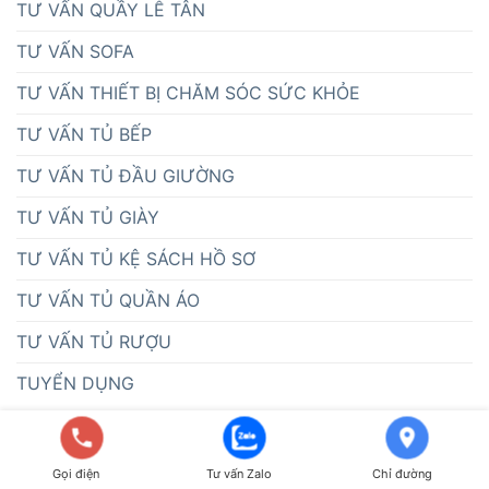
TƯ VẤN QUẦY LỄ TÂN
TƯ VẤN SOFA
TƯ VẤN THIẾT BỊ CHĂM SÓC SỨC KHỎE
TƯ VẤN TỦ BẾP
TƯ VẤN TỦ ĐẦU GIƯỜNG
TƯ VẤN TỦ GIÀY
TƯ VẤN TỦ KỆ SÁCH HỒ SƠ
TƯ VẤN TỦ QUẦN ÁO
TƯ VẤN TỦ RƯỢU
TUYỂN DỤNG
Gọi điện
Tư vấn Zalo
Chỉ đường