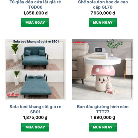
Tủ giày dép cửa lật giá rẻ
Ghế sofa đơn bọc da cao
TGD06
cấp GL70
1,858,000
₫
7,960,000
₫
MUA NGAY
MUA NGAY
Sofa bed khung sắt giá rẻ
Bàn đầu giường hình nấm
SB01
TTT77
1,875,000
₫
1,890,000
₫
MUA NGAY
MUA NGAY