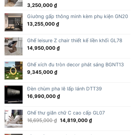
3,250,000
₫
Giường gấp thông minh kèm phụ kiện GN20
13,255,000
₫
Ghế leisure Z chair thiết kế liền khối GL78
14,950,000
₫
Ghế xích đu tròn decor phát sáng BGNT13
9,345,000
₫
Đèn chùm pha lê lấp lánh DTT39
16,990,000
₫
Ghế thư giãn chữ C cao cấp GL07
Giá
Giá
16,695,000
₫
14,819,000
₫
gốc
hiện
là:
tại