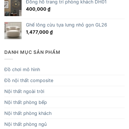
Đồng hồ trang trí phòng khách DH01
16,695,000 ₫.
là:
400,000
₫
14,819,000 ₫.
Ghế lông cừu tựa lưng nhỏ gọn GL26
1,477,000
₫
DANH MỤC SẢN PHẨM
Đồ chơi mô hình
Đồ nội thất composite
Nội thất ngoài trời
Nội thất phòng bếp
Nội thất phòng khách
Nội thất phòng ngủ