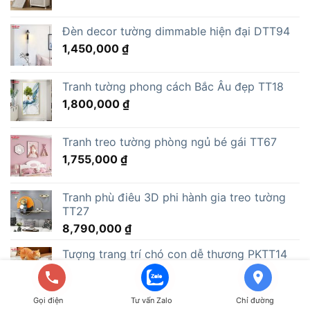
Đèn decor tường dimmable hiện đại DTT94
1,450,000
₫
Tranh tường phong cách Bắc Âu đẹp TT18
1,800,000
₫
Tranh treo tường phòng ngủ bé gái TT67
1,755,000
₫
Tranh phù điêu 3D phi hành gia treo tường
TT27
8,790,000
₫
Tượng trang trí chó con dễ thương PKTT14
829,000
₫
Gọi điện
Tư vấn Zalo
Chỉ đường
Tượng phi hành gia nâng đèn LED để sàn