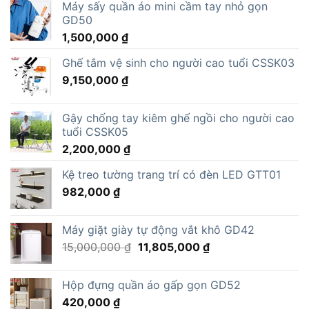
Máy sấy quần áo mini cầm tay nhỏ gọn
GD50
1,500,000
₫
Ghế tắm vệ sinh cho người cao tuổi CSSK03
9,150,000
₫
Gậy chống tay kiêm ghế ngồi cho người cao
tuổi CSSK05
2,200,000
₫
Kệ treo tường trang trí có đèn LED GTT01
982,000
₫
Máy giặt giày tự động vắt khô GD42
Giá
Giá
15,000,000
₫
11,805,000
₫
gốc
hiện
là:
tại
Hộp đựng quần áo gấp gọn GD52
15,000,000 ₫.
là:
420,000
₫
11,805,000 ₫.