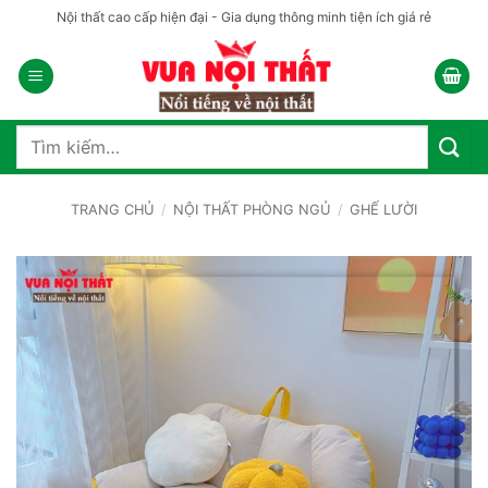
Bỏ
Nội thất cao cấp hiện đại - Gia dụng thông minh tiện ích giá rẻ
qua
nội
dung
Tìm
kiếm:
TRANG CHỦ
/
NỘI THẤT PHÒNG NGỦ
/
GHẾ LƯỜI