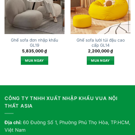
Ghế sofa đơn nhập khẩu
Ghế sofa lười túi đậu cao
GL19
cấp GL14
5,835,000
₫
2,200,000
₫
MUA NGAY
MUA NGAY
CÔNG TY TNHH XUẤT NHẬP KHẨU VUA NỘI
THẤT ASIA
Địa chỉ:
60 Đường Số 1, Phường Phú Thọ Hòa, TP.HCM,
Việt Nam