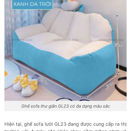
Ghế sofa thư giãn GL23 có đa dạng màu sắc
Hiện tại, ghế sofa lười GL23 đang được cung cấp ra thị