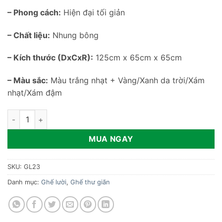
– Phong cách:
Hiện đại tối giản
– Chất liệu:
Nhung bông
– Kích thước (DxCxR):
125cm x 65cm x 65cm
– Màu sắc:
Màu trắng nhạt + Vàng/Xanh da trời/Xám
nhạt/Xám đậm
Ghế sofa lười dễ thương GL23 số lượng
MUA NGAY
SKU:
GL23
Danh mục:
Ghế lười
,
Ghế thư giãn