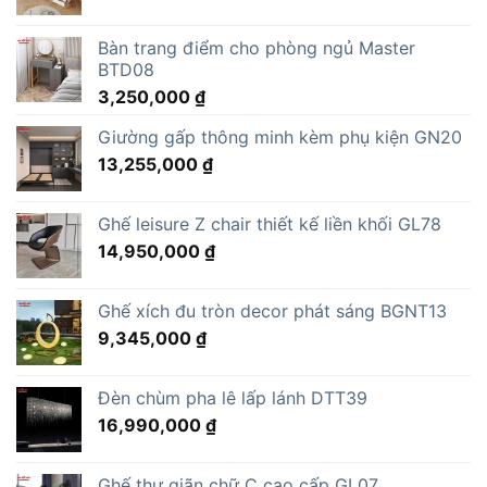
Bàn trang điểm cho phòng ngủ Master
BTD08
3,250,000
₫
Giường gấp thông minh kèm phụ kiện GN20
13,255,000
₫
Ghế leisure Z chair thiết kế liền khối GL78
14,950,000
₫
Ghế xích đu tròn decor phát sáng BGNT13
9,345,000
₫
Đèn chùm pha lê lấp lánh DTT39
16,990,000
₫
Ghế thư giãn chữ C cao cấp GL07