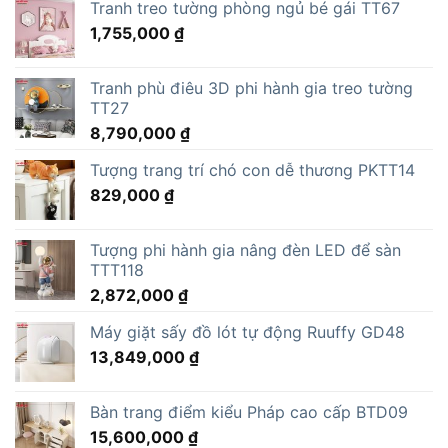
Tranh treo tường phòng ngủ bé gái TT67
1,755,000
₫
Tranh phù điêu 3D phi hành gia treo tường
TT27
8,790,000
₫
Tượng trang trí chó con dễ thương PKTT14
829,000
₫
Tượng phi hành gia nâng đèn LED để sàn
TTT118
2,872,000
₫
Máy giặt sấy đồ lót tự động Ruuffy GD48
13,849,000
₫
Bàn trang điểm kiểu Pháp cao cấp BTD09
15,600,000
₫