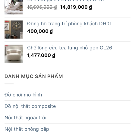
Giá
Giá
16,695,000
₫
14,819,000
₫
gốc
hiện
là:
tại
Đồng hồ trang trí phòng khách DH01
16,695,000 ₫.
là:
400,000
₫
14,819,000 ₫.
Ghế lông cừu tựa lưng nhỏ gọn GL26
1,477,000
₫
DANH MỤC SẢN PHẨM
Đồ chơi mô hình
Đồ nội thất composite
Nội thất ngoài trời
Nội thất phòng bếp