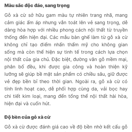
Màu sắc độc đáo, sang trọng
Gỗ xà cừ sở hữu gam màu tự nhiên trang nhã, mang
cảm giác ấm áp nhưng vẫn toát lên vẻ sang trọng, dễ
dàng hòa hợp với nhiều phong cách nội thất từ truyền
thống đến hiện đại. Các mẫu bàn ghế làm từ gỗ xà cừ
không chỉ tạo điểm nhấn thẩm mỹ cho không gian
sống mà còn thể hiện sự tinh tế trong cách lựa chọn
nội thất của gia chủ. Đặc biệt, đường vân gỗ mềm mại,
phân bố đều, khi được gia công và hoàn thiện kỹ
lưỡng sẽ giúp bề mặt sản phẩm có chiều sâu, giữ được
vẻ đẹp bền bỉ theo thời gian. Ngoài ra, gỗ xà cừ có
tính linh hoạt cao, dễ phối hợp cùng da, vải bọc hay
chi tiết kim loại, mang đến tổng thể nội thất hài hòa,
hiện đại và cuốn hút.
Độ bền của gỗ xà cừ
Gỗ xà cừ được đánh giá cao về độ bền nhờ kết cấu gỗ