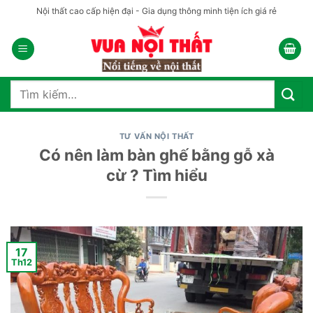
Bỏ
Nội thất cao cấp hiện đại - Gia dụng thông minh tiện ích giá rẻ
qua
nội
dung
Tìm
kiếm:
TƯ VẤN NỘI THẤT
Có nên làm bàn ghế bằng gỗ xà
cừ ? Tìm hiểu
17
Th12