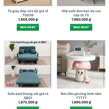
Tủ giày dép cửa lật giá rẻ
Ghế sofa đơn bọc da cao
TGD06
cấp GL70
1,858,000
₫
7,960,000
₫
MUA NGAY
MUA NGAY
Sofa bed khung sắt giá rẻ
Bàn đầu giường hình nấm
SB01
TTT77
1,875,000
₫
1,890,000
₫