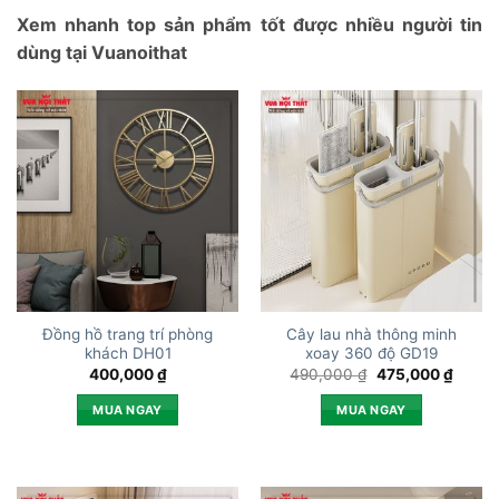
Xem nhanh top sản phẩm tốt được nhiều người tin
dùng tại Vuanoithat
Đồng hồ trang trí phòng
Cây lau nhà thông minh
khách DH01
xoay 360 độ GD19
Giá
Giá
400,000
₫
490,000
₫
475,000
₫
gốc
hiện
là:
tại
MUA NGAY
MUA NGAY
490,000 ₫.
là:
475,0