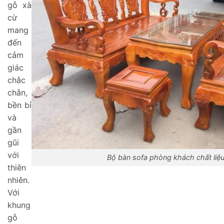
gỗ xà
cừ
mang
đến
cảm
giác
chắc
chắn,
bền bỉ
và
gần
gũi
với
Bộ bàn sofa phòng khách chất liệ
thiên
nhiên.
Với
khung
gỗ