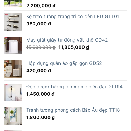
2,200,000
₫
Kệ treo tường trang trí có đèn LED GTT01
982,000
₫
Máy giặt giày tự động vắt khô GD42
Giá
Giá
15,000,000
₫
11,805,000
₫
gốc
hiện
là:
tại
Hộp đựng quần áo gấp gọn GD52
15,000,000 ₫.
là:
420,000
₫
11,805,000 ₫.
Đèn decor tường dimmable hiện đại DTT94
1,450,000
₫
Tranh tường phong cách Bắc Âu đẹp TT18
1,800,000
₫