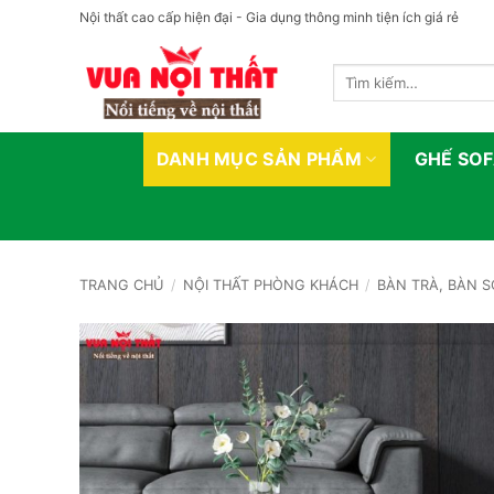
Bỏ
Nội thất cao cấp hiện đại - Gia dụng thông minh tiện ích giá rẻ
qua
nội
Tìm
dung
kiếm:
DANH MỤC SẢN PHẨM
GHẾ SO
TRANG CHỦ
/
NỘI THẤT PHÒNG KHÁCH
/
BÀN TRÀ, BÀN 