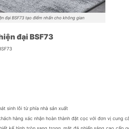
iện đại BSF73 tạo điểm nhấn cho không gian
 hiện đại BSF73
 BSF73
t sinh lỗi từ phía nhà sản xuất
khách hàng xác nhận hoàn thành đặt cọc với đơn vị cung c
hiết kế hình tròn sang trọng, mặt đá phiến sáng cao cấp 