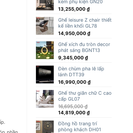
kèm phụ kiện GN20
13,255,000
₫
Ghế leisure Z chair thiết
kế liền khối GL78
14,950,000
₫
Ghế xích đu tròn decor
phát sáng BGNT13
9,345,000
₫
Đèn chùm pha lê lấp
lánh DTT39
16,990,000
₫
Ghế thư giãn chữ C cao
cấp GL07
16,695,000
₫
Giá
Giá
14,819,000
₫
gốc
hiện
ấp.
Đồng hồ trang trí
là:
tại
phòng khách DH01
16,695,000 ₫.
là:
góp phần