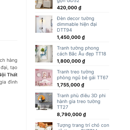
gọn GD52
15,000,000 ₫.
là:
420,000
₫
11,805,000 ₫.
Đèn decor tường
dimmable hiện đại
DTT94
1,450,000
₫
Tranh tường phong
cách Bắc Âu đẹp TT18
ách hàng
1,800,000
₫
đại, tạo
Tranh treo tường
Nội Thất
phòng ngủ bé gái TT67
gia đình
1,755,000
₫
Tranh phù điêu 3D phi
hành gia treo tường
TT27
8,790,000
₫
Tượng trang trí chó con