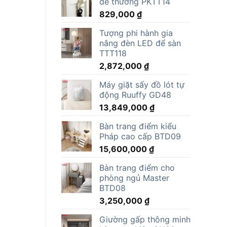
dễ thương PKTT14
829,000
₫
Tượng phi hành gia
nâng đèn LED để sàn
TTT118
2,872,000
₫
Máy giặt sấy đồ lót tự
động Ruuffy GD48
13,849,000
₫
Bàn trang điểm kiểu
Pháp cao cấp BTD09
15,600,000
₫
Bàn trang điểm cho
phòng ngủ Master
BTD08
3,250,000
₫
Giường gấp thông minh