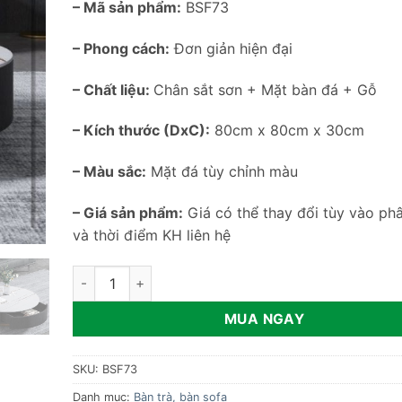
– Mã sản phẩm:
BSF73
– Phong cách:
Đơn giản hiện đại
– Chất liệu:
Chân sắt sơn + Mặt bàn đá + Gỗ
– Kích thước (DxC):
80cm x 80cm x 30cm
– Màu sắc:
Mặt đá tùy chỉnh màu
– Giá sản phẩm:
Giá có thể thay đổi tùy vào phâ
và thời điểm KH liên hệ
Bàn sofa tròn mặt đá hiện đại BSF73 số lượng
MUA NGAY
SKU:
BSF73
Danh mục:
Bàn trà, bàn sofa