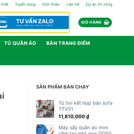
 thất
Tuyển dụng
Giới thiệu
Liên hệ
Dự án thi công
GIỎ HÀNG
TỦ QUẦN ÁO
BÀN TRANG ĐIỂM
SẢN PHẨM BÁN CHẠY
ại
Tủ tivi kết hợp bàn sofa
TTV01
11,810,000
₫
Máy sấy quần áo mini
cầm tay nhỏ gọn GD50