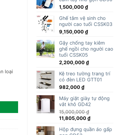
1,500,000
₫
Ghế tắm vệ sinh cho
người cao tuổi CSSK03
9,150,000
₫
Gậy chống tay kiêm
ghế ngồi cho người cao
tuổi CSSK05
2,200,000
₫
n loại
Kệ treo tường trang trí
có đèn LED GTT01
982,000
₫
Máy giặt giày tự động
vắt khô GD42
15,000,000
₫
Giá
Giá
11,805,000
₫
gốc
hiện
Hộp đựng quần áo gấp
là:
tại