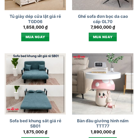
Tủ giày dép cửa lật giá rẻ
Ghế sofa đơn bọc da cao
TGD06
cấp GL70
1,858,000
₫
7,960,000
₫
MUA NGAY
MUA NGAY
Sofa bed khung sắt giá rẻ
Bàn đầu giường hình nấm
SB01
TTT77
1,875,000
₫
1,890,000
₫