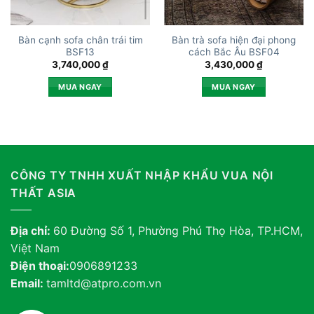
Bàn cạnh sofa chân trái tim
Bàn trà sofa hiện đại phong
BSF13
cách Bắc Âu BSF04
3,740,000
₫
3,430,000
₫
MUA NGAY
MUA NGAY
CÔNG TY TNHH XUẤT NHẬP KHẨU VUA NỘI
THẤT ASIA
Địa chỉ:
60 Đường Số 1, Phường Phú Thọ Hòa, TP.HCM,
Việt Nam
Điện thoại:
0906891233
Email:
tamltd@atpro.com.vn