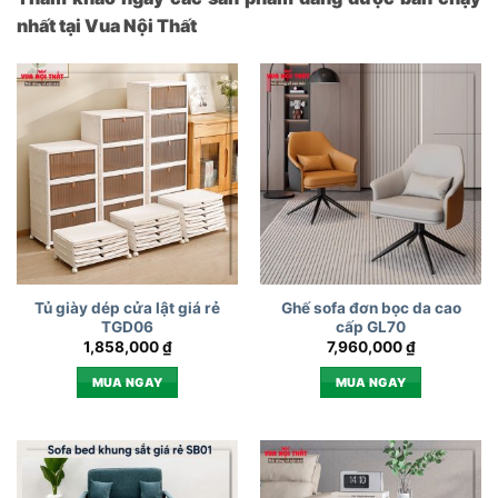
nhất tại Vua Nội Thất
Tủ giày dép cửa lật giá rẻ
Ghế sofa đơn bọc da cao
TGD06
cấp GL70
1,858,000
₫
7,960,000
₫
MUA NGAY
MUA NGAY