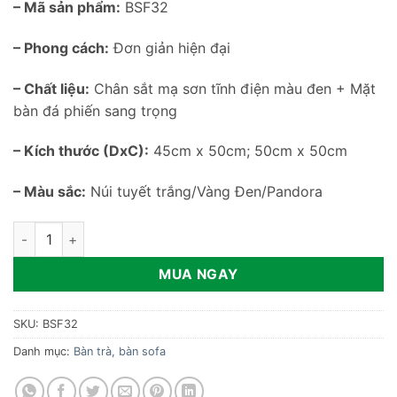
– Mã sản phẩm:
BSF32
– Phong cách:
Đơn giản hiện đại
– Chất liệu:
Chân sắt mạ sơn tĩnh điện màu đen + Mặt
bàn đá phiến sang trọng
– Kích thước (DxC):
45cm x 50cm; 50cm x 50cm
– Màu sắc:
Núi tuyết trắng/Vàng Đen/Pandora
Bàn sofa góc phòng khách độc đáo BSF32 số lượng
MUA NGAY
SKU:
BSF32
Danh mục:
Bàn trà, bàn sofa