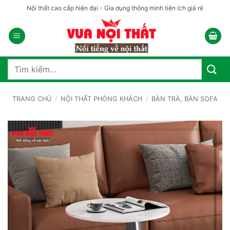
Bỏ
Nội thất cao cấp hiện đại - Gia dụng thông minh tiện ích giá rẻ
qua
nội
dung
Tìm
kiếm:
TRANG CHỦ
/
NỘI THẤT PHÒNG KHÁCH
/
BÀN TRÀ, BÀN SOFA