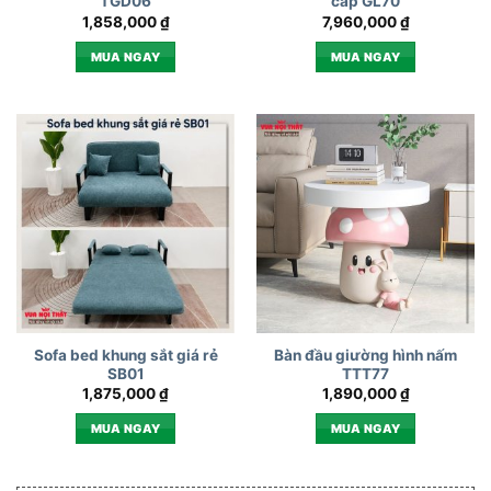
TGD06
cấp GL70
1,858,000
₫
7,960,000
₫
MUA NGAY
MUA NGAY
Sofa bed khung sắt giá rẻ
Bàn đầu giường hình nấm
SB01
TTT77
1,875,000
₫
1,890,000
₫
MUA NGAY
MUA NGAY