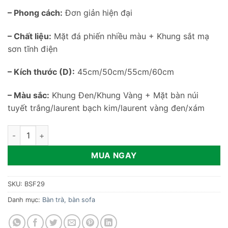
– Phong cách:
Đơn giản hiện đại
– Chất liệu:
Mặt đá phiến nhiều màu + Khung sắt mạ
sơn tĩnh điện
– Kích thước (D):
45cm/50cm/55cm/60cm
– Màu sắc:
Khung Đen/Khung Vàng + Mặt bàn núi
tuyết trắng/laurent bạch kim/laurent vàng đen/xám
Bàn sofa góc mặt đá phiến BSF29 số lượng
MUA NGAY
SKU:
BSF29
Danh mục:
Bàn trà, bàn sofa