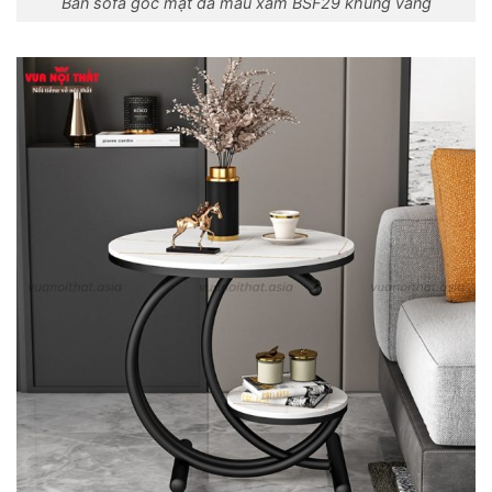
Bàn sofa góc mặt đá màu xám BSF29 khung vàng