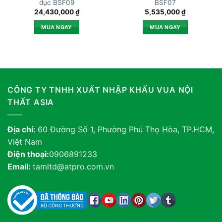
dục BSF09
BSF07
24,430,000
₫
5,535,000
₫
MUA NGAY
MUA NGAY
CÔNG TY TNHH XUẤT NHẬP KHẨU VUA NỘI
THẤT ASIA
Địa chỉ:
60 Đường Số 1, Phường Phú Thọ Hòa, TP.HCM,
Việt Nam
Điện thoại:
0906891233
Email:
tamltd@atpro.com.vn