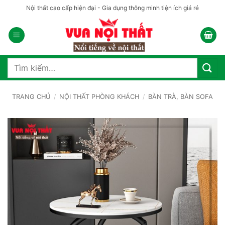
Bỏ
Nội thất cao cấp hiện đại - Gia dụng thông minh tiện ích giá rẻ
qua
nội
dung
Tìm
kiếm:
TRANG CHỦ
/
NỘI THẤT PHÒNG KHÁCH
/
BÀN TRÀ, BÀN SOFA