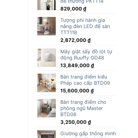
dễ thương PKTT14
829,000
₫
Tượng phi hành gia
nâng đèn LED để sàn
TTT118
2,872,000
₫
Máy giặt sấy đồ lót tự
động Ruuffy GD48
13,849,000
₫
Bàn trang điểm kiểu
Pháp cao cấp BTD09
15,600,000
₫
Bàn trang điểm cho
phòng ngủ Master
BTD08
3,250,000
₫
Giường gấp thông minh