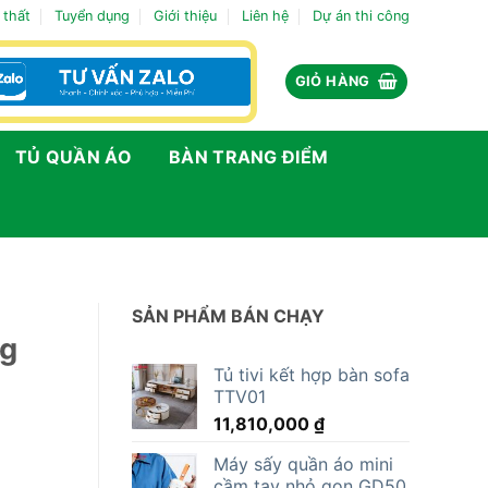
 thất
Tuyển dụng
Giới thiệu
Liên hệ
Dự án thi công
GIỎ HÀNG
TỦ QUẦN ÁO
BÀN TRANG ĐIỂM
SẢN PHẨM BÁN CHẠY
ng
Tủ tivi kết hợp bàn sofa
TTV01
11,810,000
₫
Máy sấy quần áo mini
cầm tay nhỏ gọn GD50