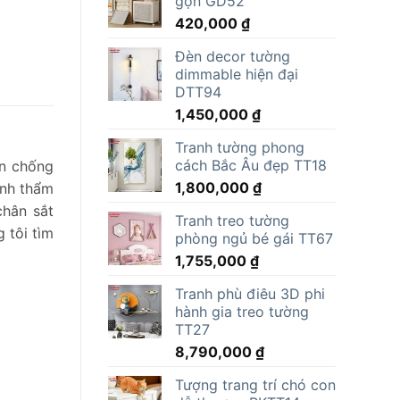
gọn GD52
15,000,000 ₫.
là:
420,000
₫
11,805,000 ₫.
Đèn decor tường
dimmable hiện đại
DTT94
1,450,000
₫
Tranh tường phong
cách Bắc Âu đẹp TT18
ện chống
1,800,000
₫
ính thẩm
chân sắt
Tranh treo tường
 tôi tìm
phòng ngủ bé gái TT67
1,755,000
₫
Tranh phù điêu 3D phi
hành gia treo tường
TT27
8,790,000
₫
Tượng trang trí chó con