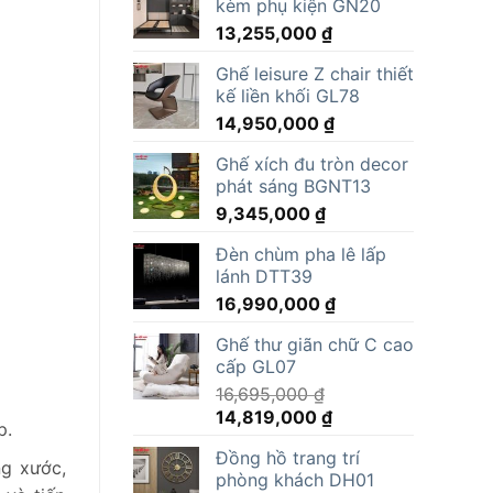
kèm phụ kiện GN20
13,255,000
₫
Ghế leisure Z chair thiết
kế liền khối GL78
14,950,000
₫
Ghế xích đu tròn decor
phát sáng BGNT13
9,345,000
₫
Đèn chùm pha lê lấp
lánh DTT39
16,990,000
₫
Ghế thư giãn chữ C cao
cấp GL07
16,695,000
₫
Giá
Giá
14,819,000
₫
p.
gốc
hiện
Đồng hồ trang trí
là:
tại
ng xước,
phòng khách DH01
16,695,000 ₫.
là: