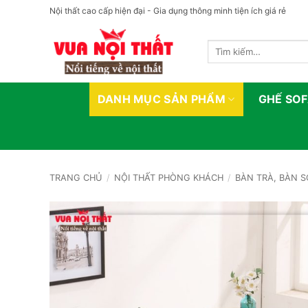
Bỏ
Nội thất cao cấp hiện đại - Gia dụng thông minh tiện ích giá rẻ
qua
nội
Tìm
dung
kiếm:
DANH MỤC SẢN PHẨM
GHẾ SO
TRANG CHỦ
/
NỘI THẤT PHÒNG KHÁCH
/
BÀN TRÀ, BÀN 