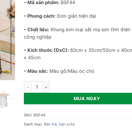
– Mã sản phẩm:
BSF44
– Phong cách:
Đơn giản hiện đại
– Chất liệu:
Khung kim loại sắt mạ sơn tĩnh điện
công nghiệp
– Kích thước (DxC):
60cm x 35cm/50cm x 40c
x 45cm
– Màu sắc:
Màu gỗ/Màu óc chó
Bàn sofa chân sắt sang trọng BSF44 số lượng
MUA NGAY
SKU:
BSF44
Danh mục:
Bàn trà, bàn sofa