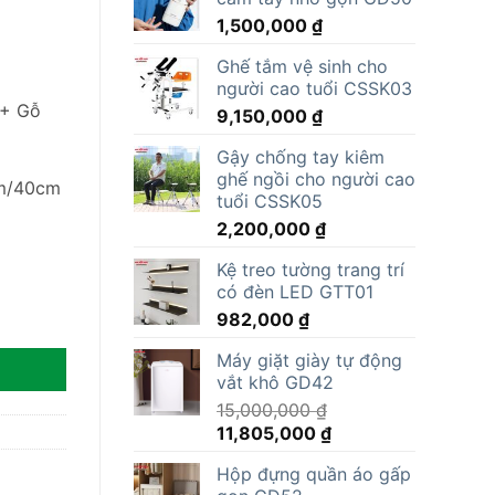
1,500,000
₫
Ghế tắm vệ sinh cho
người cao tuổi CSSK03
 + Gỗ
9,150,000
₫
Gậy chống tay kiêm
ghế ngồi cho người cao
m/40cm
tuổi CSSK05
2,200,000
₫
Kệ treo tường trang trí
có đèn LED GTT01
982,000
₫
Máy giặt giày tự động
vắt khô GD42
15,000,000
₫
Giá
Giá
11,805,000
₫
gốc
hiện
Hộp đựng quần áo gấp
là:
tại