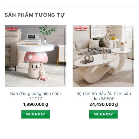
SẢN PHẨM TƯƠNG TỰ
Bàn đầu giường hình nấm
Bộ bàn trà Bắc Âu hình bầu
TTT77
dục BSF09
1,890,000
₫
24,430,000
₫
MUA NGAY
MUA NGAY