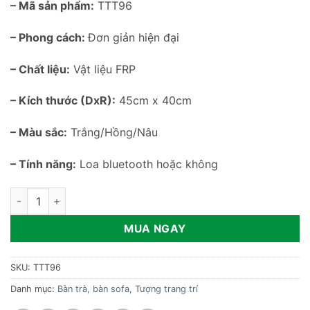
– Mã sản phẩm:
TTT96
– Phong cách:
Đơn giản hiện đại
– Chất liệu:
Vật liệu FRP
– Kích thước (DxR):
45cm x 40cm
– Màu sắc:
Trắng/Hồng/Nâu
– Tính năng:
Loa bluetooth hoặc không
Bàn đầu giường đa năng hình thỏ TTT96 số lượng
MUA NGAY
SKU:
TTT96
Danh mục:
Bàn trà, bàn sofa
,
Tượng trang trí