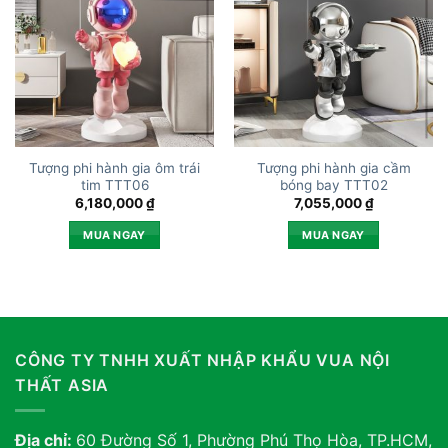
Tượng phi hành gia ôm trái
Tượng phi hành gia cầm
tim TTT06
bóng bay TTT02
6,180,000
₫
7,055,000
₫
MUA NGAY
MUA NGAY
CÔNG TY TNHH XUẤT NHẬP KHẨU VUA NỘI
THẤT ASIA
Địa chỉ:
60 Đường Số 1, Phường Phú Thọ Hòa, TP.HCM,