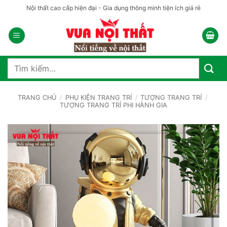
Bỏ
Nội thất cao cấp hiện đại - Gia dụng thông minh tiện ích giá rẻ
qua
nội
dung
Tìm
kiếm:
TRANG CHỦ
/
PHỤ KIỆN TRANG TRÍ
/
TƯỢNG TRANG TRÍ
/
TƯỢNG TRANG TRÍ PHI HÀNH GIA