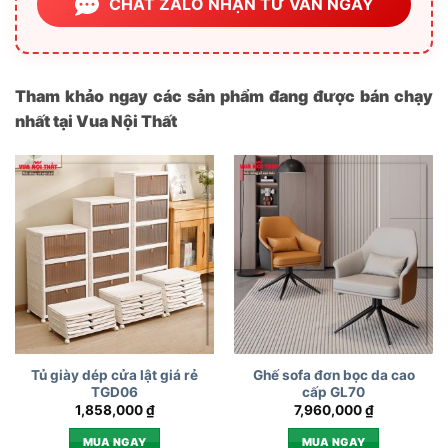
CHAT ZALO NHẬN TƯ VẤN NGAY
Tham khảo ngay các sản phẩm đang được bán chạy
nhất tại Vua Nội Thất
Tủ giày dép cửa lật giá rẻ
Ghế sofa đơn bọc da cao
TGD06
cấp GL70
1,858,000
₫
7,960,000
₫
MUA NGAY
MUA NGAY