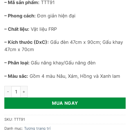
– Mã sản phẩm:
TTT91
– Phong cách:
Đơn giản hiện đại
– Chất liệu:
Vật liệu FRP
– Kích thước (DxC):
Gấu đèn 47cm x 90cm; Gấu khay
47cm x 70cm
– Phân loại:
Gấu nâng khay/Gấu nâng đèn
– Màu sắc:
Gồm 4 màu Nâu, Xám, Hồng và Xanh lam
Tượng gấu Happy để sàn đáng yêu TTT91 số lượng
MUA NGAY
SKU:
TTT91
Danh mục:
Tượng trang trí