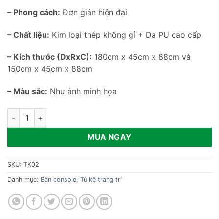
– Phong cách:
Đơn giản hiện đại
– Chất liệu:
Kim loại thép không gỉ + Da PU cao cấp
– Kích thước (DxRxC):
180cm x 45cm x 88cm và
150cm x 45cm x 88cm
– Màu sắc:
Như ảnh minh họa
Tủ tiền sảnh kiểu Ý sang trọng TK02 số lượng
MUA NGAY
SKU:
TK02
Danh mục:
Bàn console
,
Tủ kệ trang trí