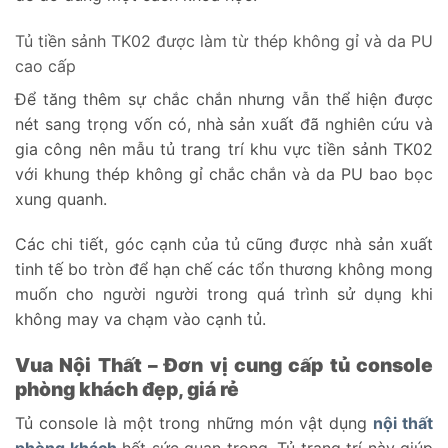
Tủ tiền sảnh TK02 được làm từ thép không gỉ và da PU
cao cấp
Để tăng thêm sự chắc chắn nhưng vẫn thể hiện được
nét sang trọng vốn có, nhà sản xuất đã nghiên cứu và
gia công nên mẫu tủ trang trí khu vực tiền sảnh TK02
với khung thép không gỉ chắc chắn và da PU bao bọc
xung quanh.
Các chi tiết, góc cạnh của tủ cũng được nhà sản xuất
tinh tế bo tròn để hạn chế các tổn thương không mong
muốn cho người người trong quá trình sử dụng khi
không may va chạm vào cạnh tủ.
Vua Nội Thất – Đơn vị cung cấp tủ console
phòng khách đẹp, giá rẻ
Tủ console là một trong những món vật dụng
nội thất
phòng khách
hết sức quan trọng. Tủ trang trí này giúp