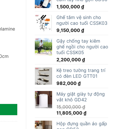
1,500,000
₫
Ghế tắm vệ sinh cho
người cao tuổi CSSK03
elamine
9,150,000
₫
Gậy chống tay kiêm
ghế ngồi cho người cao
tuổi CSSK05
20cm
2,200,000
₫
Kệ treo tường trang trí
có đèn LED GTT01
982,000
₫
Máy giặt giày tự động
ượng
vắt khô GD42
15,000,000
₫
Giá
Giá
11,805,000
₫
gốc
hiện
Hộp đựng quần áo gấp
là:
tại