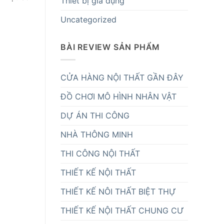
Thiết bị gia dụng
Uncategorized
BÀI REVIEW SẢN PHẨM
CỬA HÀNG NỘI THẤT GẦN ĐÂY
ĐỒ CHƠI MÔ HÌNH NHÂN VẬT
DỰ ÁN THI CÔNG
NHÀ THÔNG MINH
THI CÔNG NỘI THẤT
THIẾT KẾ NỘI THẤT
THIẾT KẾ NÔI THẤT BIỆT THỰ
THIẾT KẾ NỘI THẤT CHUNG CƯ