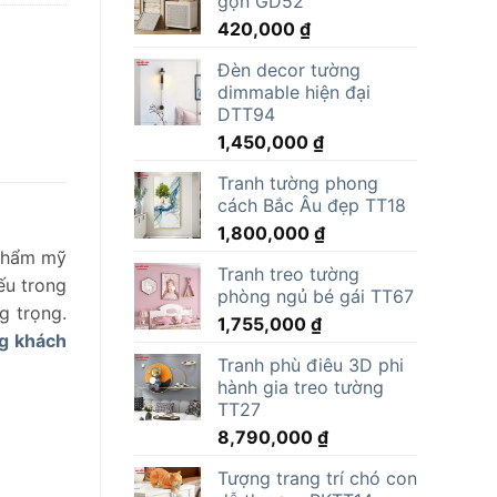
gọn GD52
15,000,000 ₫.
là:
420,000
₫
11,805,000 ₫.
Đèn decor tường
dimmable hiện đại
DTT94
1,450,000
₫
Tranh tường phong
cách Bắc Âu đẹp TT18
1,800,000
₫
 thẩm mỹ
Tranh treo tường
ếu trong
phòng ngủ bé gái TT67
g trọng.
1,755,000
₫
ng khách
Tranh phù điêu 3D phi
hành gia treo tường
TT27
8,790,000
₫
Tượng trang trí chó con