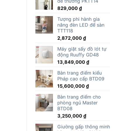
dễ thương PKTT14
829,000
₫
Tượng phi hành gia
nâng đèn LED để sàn
TTT118
2,872,000
₫
Máy giặt sấy đồ lót tự
động Ruuffy GD48
13,849,000
₫
Bàn trang điểm kiểu
Pháp cao cấp BTD09
15,600,000
₫
Bàn trang điểm cho
phòng ngủ Master
BTD08
3,250,000
₫
Giường gấp thông minh