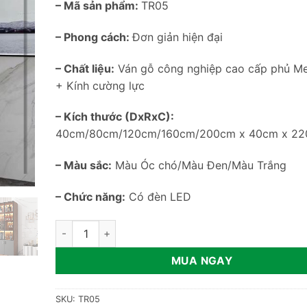
– Mã sản phẩm:
TR05
– Phong cách:
Đơn giản hiện đại
– Chất liệu:
Ván gỗ công nghiệp cao cấp phủ M
+ Kính cường lực
– Kích thước (DxRxC):
40cm/80cm/120cm/160cm/200cm x 40cm x 2
– Màu sắc:
Màu Óc chó/Màu Đen/Màu Trắng
– Chức năng:
Có đèn LED
Tủ rượu trang trí phòng khách sang trọng TR05 số l
MUA NGAY
SKU:
TR05