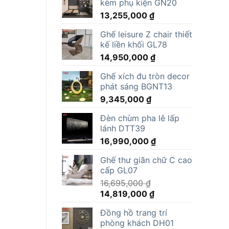
kèm phụ kiện GN20
13,255,000
₫
Ghế leisure Z chair thiết
kế liền khối GL78
14,950,000
₫
Ghế xích đu tròn decor
phát sáng BGNT13
9,345,000
₫
Đèn chùm pha lê lấp
lánh DTT39
16,990,000
₫
Ghế thư giãn chữ C cao
cấp GL07
16,695,000
₫
Giá
Giá
14,819,000
₫
gốc
hiện
Đồng hồ trang trí
là:
tại
phòng khách DH01
16,695,000 ₫.
là: