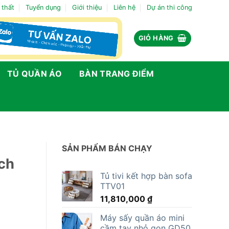
 thất
Tuyển dụng
Giới thiệu
Liên hệ
Dự án thi công
GIỎ HÀNG
TỦ QUẦN ÁO
BÀN TRANG ĐIỂM
SẢN PHẨM BÁN CHẠY
ách
Tủ tivi kết hợp bàn sofa
TTV01
11,810,000
₫
Máy sấy quần áo mini
cầm tay nhỏ gọn GD50