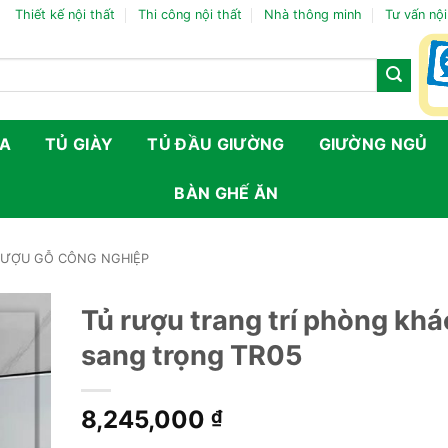
Thiết kế nội thất
Thi công nội thất
Nhà thông minh
Tư vấn nội
FA
TỦ GIÀY
TỦ ĐẦU GIƯỜNG
GIƯỜNG NGỦ
BÀN GHẾ ĂN
RƯỢU GỖ CÔNG NGHIỆP
Tủ rượu trang trí phòng kh
sang trọng TR05
8,245,000
₫