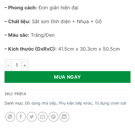
– Phong cách:
Đơn giản hiện đại
– Chất liệu:
Sắt sơn tĩnh điện + Nhựa + Gỗ
– Màu sắc:
Trắng/Đen
– Kích thước (DxRxC):
41.5cm x 30.3cm x 50.5cm
Tủ đựng chén chống côn trùng PKB14 số lượng
MUA NGAY
SKU:
PKB14
Danh mục:
Đồ dùng nhà bếp
,
Phụ kiện bếp khác
,
Tủ đựng chén bát