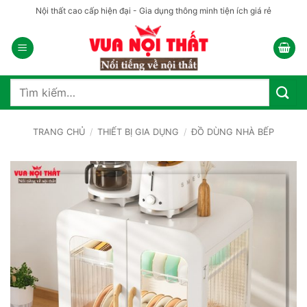
Bỏ
Nội thất cao cấp hiện đại - Gia dụng thông minh tiện ích giá rẻ
qua
nội
dung
Tìm
kiếm:
TRANG CHỦ
/
THIẾT BỊ GIA DỤNG
/
ĐỒ DÙNG NHÀ BẾP