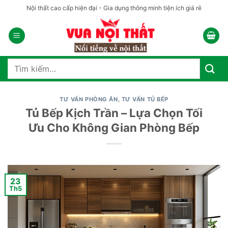
Bỏ
Nội thất cao cấp hiện đại - Gia dụng thông minh tiện ích giá rẻ
qua
nội
dung
Tìm
kiếm:
TƯ VẤN PHÒNG ĂN
,
TƯ VẤN TỦ BẾP
Tủ Bếp Kịch Trần – Lựa Chọn Tối
Ưu Cho Không Gian Phòng Bếp
23
Th5