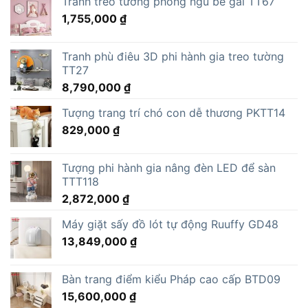
Tranh treo tường phòng ngủ bé gái TT67
1,755,000
₫
Tranh phù điêu 3D phi hành gia treo tường
TT27
8,790,000
₫
Tượng trang trí chó con dễ thương PKTT14
829,000
₫
Tượng phi hành gia nâng đèn LED để sàn
TTT118
2,872,000
₫
Máy giặt sấy đồ lót tự động Ruuffy GD48
13,849,000
₫
Bàn trang điểm kiểu Pháp cao cấp BTD09
15,600,000
₫