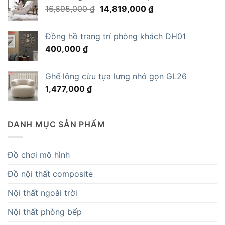
Giá
Giá
16,695,000
₫
14,819,000
₫
gốc
hiện
là:
tại
Đồng hồ trang trí phòng khách DH01
16,695,000 ₫.
là:
400,000
₫
14,819,000 ₫.
Ghế lông cừu tựa lưng nhỏ gọn GL26
1,477,000
₫
DANH MỤC SẢN PHẨM
Đồ chơi mô hình
Đồ nội thất composite
Nội thất ngoài trời
Nội thất phòng bếp