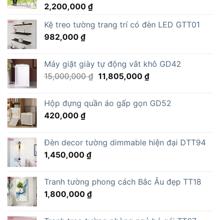
2,200,000
₫
Kệ treo tường trang trí có đèn LED GTT01
982,000
₫
Máy giặt giày tự động vắt khô GD42
Giá
Giá
15,000,000
₫
11,805,000
₫
gốc
hiện
là:
tại
Hộp đựng quần áo gấp gọn GD52
15,000,000 ₫.
là:
420,000
₫
11,805,000 ₫.
Đèn decor tường dimmable hiện đại DTT94
1,450,000
₫
Tranh tường phong cách Bắc Âu đẹp TT18
1,800,000
₫