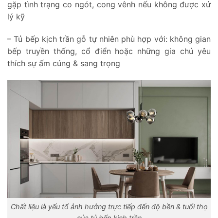
gặp tình trạng co ngót, cong vênh nếu không được xử
lý kỹ
– Tủ bếp kịch trần gỗ tự nhiên phù hợp với: không gian
bếp truyền thống, cổ điển hoặc những gia chủ yêu
thích sự ấm cúng & sang trọng
Chất liệu là yếu tố ảnh hưởng trực tiếp đến độ bền & tuổi thọ
của tủ bếp kịch trần