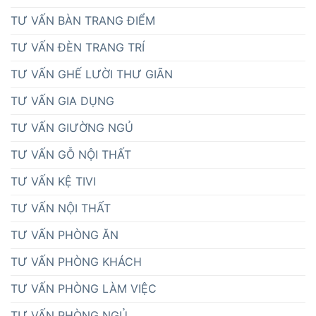
TƯ VẤN BÀN TRANG ĐIỂM
TƯ VẤN ĐÈN TRANG TRÍ
TƯ VẤN GHẾ LƯỜI THƯ GIÃN
TƯ VẤN GIA DỤNG
TƯ VẤN GIƯỜNG NGỦ
TƯ VẤN GỖ NỘI THẤT
TƯ VẤN KỆ TIVI
TƯ VẤN NỘI THẤT
TƯ VẤN PHÒNG ĂN
TƯ VẤN PHÒNG KHÁCH
TƯ VẤN PHÒNG LÀM VIỆC
TƯ VẤN PHÒNG NGỦ