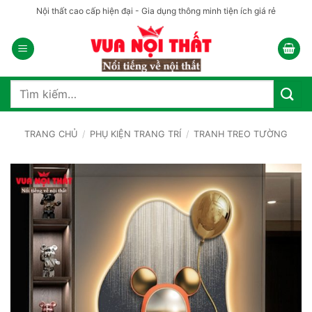
Bỏ
Nội thất cao cấp hiện đại - Gia dụng thông minh tiện ích giá rẻ
qua
nội
dung
Tìm
kiếm:
TRANG CHỦ
/
PHỤ KIỆN TRANG TRÍ
/
TRANH TREO TƯỜNG