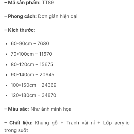
– Mã sản phẩm:
TT89
– Phong cách:
Đơn giản hiện đại
– Kích thước:
60*90cm – 7680
70*100cm – 11670
80*120cm – 15675
90*140cm – 20645
100*150cm – 24369
120*180cm – 34870
– Màu sắc:
Như ảnh minh họa
– Chất liệu:
Khung gỗ + Tranh vải nỉ + Lớp acrylic
trong suốt