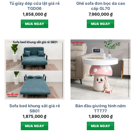
Tủ giày dép cửa lật giá rẻ
Ghế sofa đơn bọc da cao
TGD06
cấp GL70
1,858,000
₫
7,960,000
₫
MUA NGAY
MUA NGAY
Sofa bed khung sắt giá rẻ
Bàn đầu giường hình nấm
SB01
TTT77
1,875,000
₫
1,890,000
₫
MUA NGAY
MUA NGAY