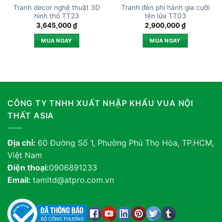
Tranh decor nghệ thuật 3D
Tranh đèn phi hành gia cưỡi
hình thỏ TT23
tên lửa TT03
3,645,000
₫
2,900,000
₫
MUA NGAY
MUA NGAY
CÔNG TY TNHH XUẤT NHẬP KHẨU VUA NỘI
THẤT ASIA
Địa chỉ:
60 Đường Số 1, Phường Phú Thọ Hòa, TP.HCM,
Việt Nam
Điện thoại:
0906891233
Email:
tamltd@atpro.com.vn