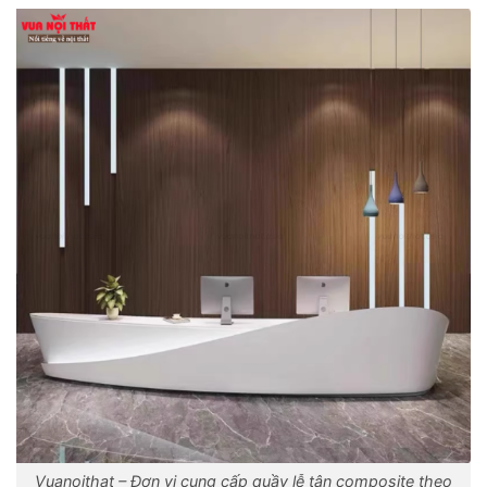
Vuanoithat – Đơn vị cung cấp quầy lễ tân composite theo