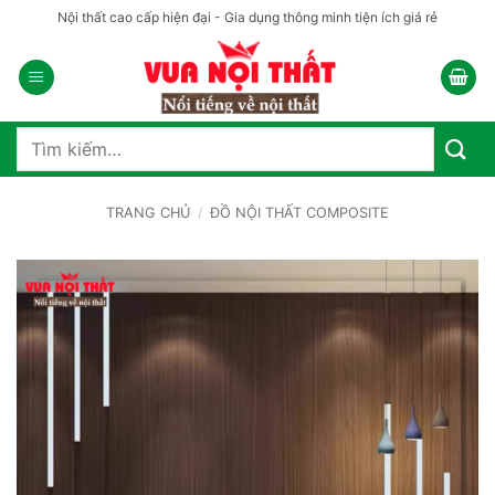
Bỏ
Nội thất cao cấp hiện đại - Gia dụng thông minh tiện ích giá rẻ
qua
nội
dung
Tìm
kiếm:
TRANG CHỦ
/
ĐỒ NỘI THẤT COMPOSITE