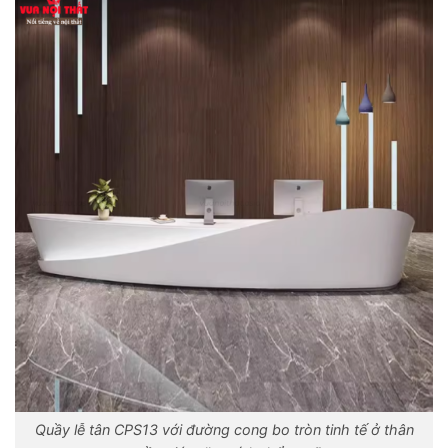
Quầy lễ tân CPS13 với đường cong bo tròn tinh tế ở thân