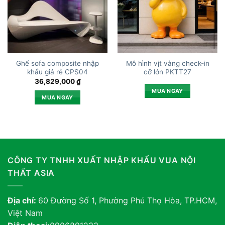
Ghế sofa composite nhập
Mô hình vịt vàng check-in
khẩu giá rẻ CPS04
cỡ lớn PKTT27
36,829,000
₫
MUA NGAY
MUA NGAY
CÔNG TY TNHH XUẤT NHẬP KHẨU VUA NỘI
THẤT ASIA
Địa chỉ:
60 Đường Số 1, Phường Phú Thọ Hòa, TP.HCM,
Việt Nam