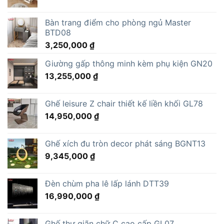
Bàn trang điểm cho phòng ngủ Master
BTD08
3,250,000
₫
Giường gấp thông minh kèm phụ kiện GN20
13,255,000
₫
Ghế leisure Z chair thiết kế liền khối GL78
14,950,000
₫
Ghế xích đu tròn decor phát sáng BGNT13
9,345,000
₫
Đèn chùm pha lê lấp lánh DTT39
16,990,000
₫
Ghế thư giãn chữ C cao cấp GL07