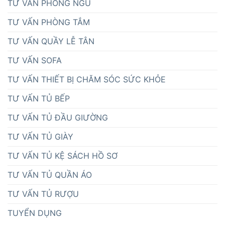
TƯ VẤN PHÒNG NGỦ
TƯ VẤN PHÒNG TẮM
TƯ VẤN QUẦY LỄ TÂN
TƯ VẤN SOFA
TƯ VẤN THIẾT BỊ CHĂM SÓC SỨC KHỎE
TƯ VẤN TỦ BẾP
TƯ VẤN TỦ ĐẦU GIƯỜNG
TƯ VẤN TỦ GIÀY
TƯ VẤN TỦ KỆ SÁCH HỒ SƠ
TƯ VẤN TỦ QUẦN ÁO
TƯ VẤN TỦ RƯỢU
TUYỂN DỤNG