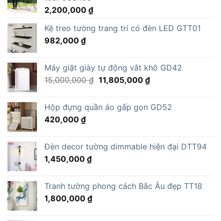
2,200,000
₫
Kệ treo tường trang trí có đèn LED GTT01
982,000
₫
Máy giặt giày tự động vắt khô GD42
Giá
Giá
15,000,000
₫
11,805,000
₫
gốc
hiện
là:
tại
Hộp đựng quần áo gấp gọn GD52
15,000,000 ₫.
là:
420,000
₫
11,805,000 ₫.
Đèn decor tường dimmable hiện đại DTT94
1,450,000
₫
Tranh tường phong cách Bắc Âu đẹp TT18
1,800,000
₫