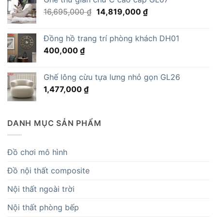
Giá
Giá
16,695,000
₫
14,819,000
₫
gốc
hiện
là:
tại
Đồng hồ trang trí phòng khách DH01
16,695,000 ₫.
là:
400,000
₫
14,819,000 ₫.
Ghế lông cừu tựa lưng nhỏ gọn GL26
1,477,000
₫
DANH MỤC SẢN PHẨM
Đồ chơi mô hình
Đồ nội thất composite
Nội thất ngoài trời
Nội thất phòng bếp