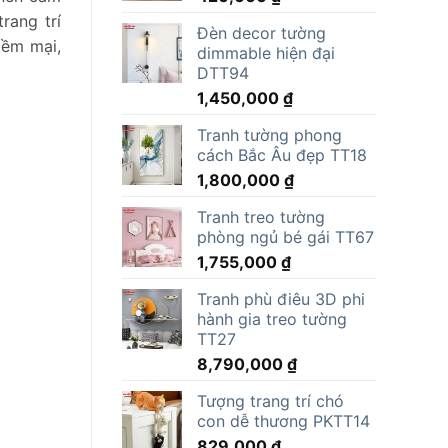
rang trí
Đèn decor tường
mềm mại,
dimmable hiện đại
DTT94
1,450,000
₫
Tranh tường phong
cách Bắc Âu đẹp TT18
1,800,000
₫
Tranh treo tường
phòng ngủ bé gái TT67
1,755,000
₫
Tranh phù điêu 3D phi
hành gia treo tường
TT27
8,790,000
₫
Tượng trang trí chó
con dễ thương PKTT14
829,000
₫