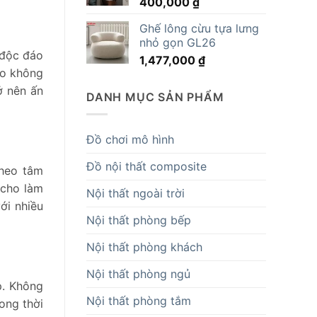
400,000
₫
14,819,000 ₫.
Ghế lông cừu tựa lưng
nhỏ gọn GL26
 độc đáo
1,477,000
₫
ho không
ở nên ấn
DANH MỤC SẢN PHẨM
Đồ chơi mô hình
Đồ nội thất composite
theo tâm
 cho làm
Nội thất ngoài trời
ới nhiều
Nội thất phòng bếp
Nội thất phòng khách
Nội thất phòng ngủ
p. Không
Nội thất phòng tắm
rong thời