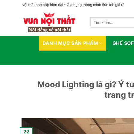
Bỏ
Nội thất cao cấp hiện đại - Gia dụng thông minh tiện ích giá rẻ
qua
nội
Tìm
dung
kiếm:
DANH MỤC SẢN PHẨM
GHẾ SO
Mood Lighting là gì? Ý 
trang t
22