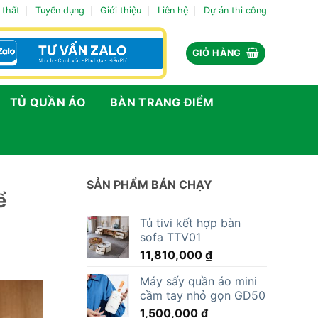
 thất
Tuyển dụng
Giới thiệu
Liên hệ
Dự án thi công
GIỎ HÀNG
TỦ QUẦN ÁO
BÀN TRANG ĐIỂM
SẢN PHẨM BÁN CHẠY
ể
Tủ tivi kết hợp bàn
sofa TTV01
11,810,000
₫
Máy sấy quần áo mini
cầm tay nhỏ gọn GD50
1,500,000
₫