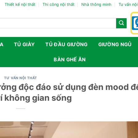
Thiết kế nội thất
Thi công nội thất
Nhà thông minh
Tư vấn nội
FA
TỦ GIÀY
TỦ ĐẦU GIƯỜNG
GIƯỜNG NGỦ
BÀN GHẾ ĂN
TƯ VẤN NỘI THẤT
tưởng độc đáo sử dụng đèn mood đ
rí không gian sống