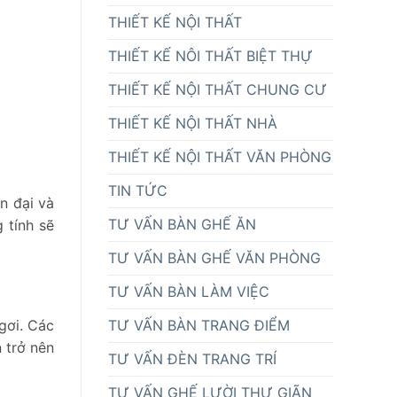
THIẾT KẾ NỘI THẤT
THIẾT KẾ NÔI THẤT BIỆT THỰ
THIẾT KẾ NỘI THẤT CHUNG CƯ
THIẾT KẾ NỘI THẤT NHÀ
THIẾT KẾ NỘI THẤT VĂN PHÒNG
TIN TỨC
n đại và
TƯ VẤN BÀN GHẾ ĂN
 tính sẽ
TƯ VẤN BÀN GHẾ VĂN PHÒNG
TƯ VẤN BÀN LÀM VIỆC
gơi. Các
TƯ VẤN BÀN TRANG ĐIỂM
 trở nên
TƯ VẤN ĐÈN TRANG TRÍ
TƯ VẤN GHẾ LƯỜI THƯ GIÃN