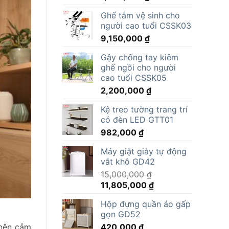
Ghế tắm vệ sinh cho
người cao tuổi CSSK03
9,150,000
₫
Gậy chống tay kiêm
ghế ngồi cho người
cao tuổi CSSK05
2,200,000
₫
Kệ treo tường trang trí
có đèn LED GTT01
982,000
₫
Máy giặt giày tự động
vắt khô GD42
15,000,000
₫
Giá
Giá
11,805,000
₫
gốc
hiện
Hộp đựng quần áo gấp
là:
tại
gọn GD52
15,000,000 ₫.
là:
420,000
₫
 nên cảm
11,805,000 ₫.