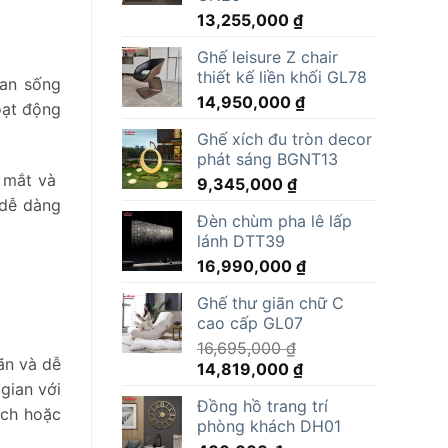
13,255,000
₫
Ghế leisure Z chair
thiết kế liền khối GL78
ian sống
14,950,000
₫
oạt động
Ghế xích đu tròn decor
phát sáng BGNT13
i mắt và
9,345,000
₫
 dễ dàng
Đèn chùm pha lê lấp
lánh DTT39
16,990,000
₫
Ghế thư giãn chữ C
cao cấp GL07
16,695,000
₫
ãn và dễ
Giá
Giá
14,819,000
₫
gian với
gốc
hiện
Đồng hồ trang trí
là:
tại
ách hoặc
phòng khách DH01
16,695,000 ₫.
là: