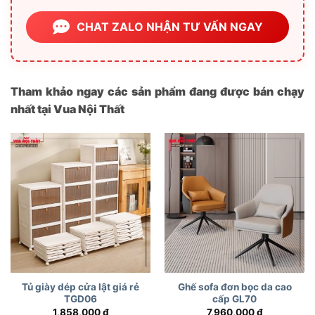
CHAT ZALO NHẬN TƯ VẤN NGAY
Tham khảo ngay các sản phẩm đang được bán chạy
nhất tại Vua Nội Thất
Tủ giày dép cửa lật giá rẻ
Ghế sofa đơn bọc da cao
TGD06
cấp GL70
1,858,000
₫
7,960,000
₫