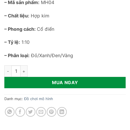
– Mã sản phẩm:
MH04
– Chất liệu:
Hợp kim
– Phong cách:
Cổ điển
– Tỷ lệ:
1:10
– Phân loại:
Đỏ/Xanh/Đen/Vàng
Mô hình xe kéo mô phỏng tỷ lệ 1:10 MH04 số lượng
MUA NGAY
Danh mục:
Đồ chơi mô hình