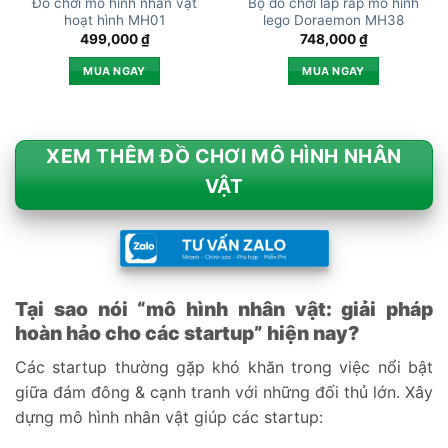
Đồ chơi mô hình nhân vật
Bộ đồ chơi lắp ráp mô hình
hoạt hình MH01
lego Doraemon MH38
499,000
₫
748,000
₫
MUA NGAY
MUA NGAY
XEM THÊM ĐỒ CHƠI MÔ HÌNH NHÂN
VẬT
Tại sao nói “mô hình nhân vật: giải pháp
hoàn hảo cho các startup” hiện nay?
Các startup thường gặp khó khăn trong việc nổi bật
giữa đám đông & cạnh tranh với những đối thủ lớn. Xây
dựng mô hình nhân vật giúp các startup: