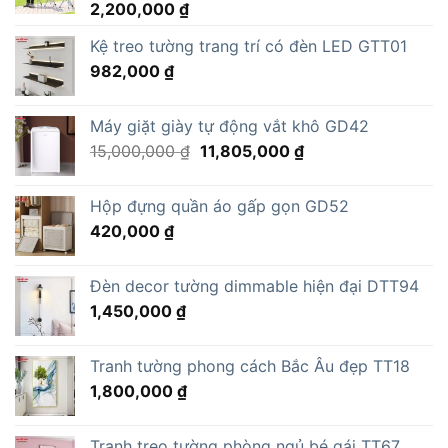
2,200,000
₫
Kệ treo tường trang trí có đèn LED GTT01
982,000
₫
Máy giặt giày tự động vắt khô GD42
Giá
Giá
15,000,000
₫
11,805,000
₫
gốc
hiện
là:
tại
Hộp đựng quần áo gấp gọn GD52
15,000,000 ₫.
là:
420,000
₫
11,805,000 ₫.
Đèn decor tường dimmable hiện đại DTT94
1,450,000
₫
Tranh tường phong cách Bắc Âu đẹp TT18
1,800,000
₫
Tranh treo tường phòng ngủ bé gái TT67