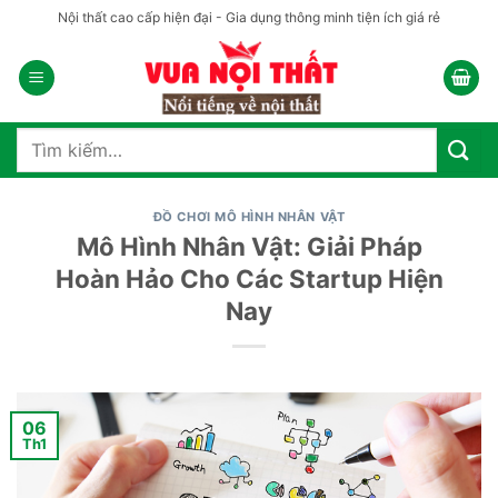
Bỏ
Nội thất cao cấp hiện đại - Gia dụng thông minh tiện ích giá rẻ
qua
nội
dung
Tìm
kiếm:
ĐỒ CHƠI MÔ HÌNH NHÂN VẬT
Mô Hình Nhân Vật: Giải Pháp
Hoàn Hảo Cho Các Startup Hiện
Nay
06
Th1