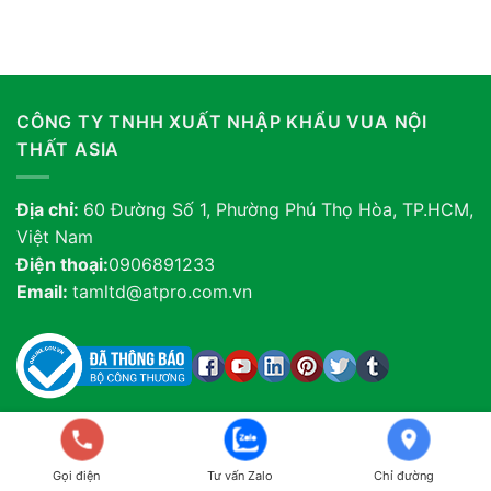
CÔNG TY TNHH XUẤT NHẬP KHẨU VUA NỘI
THẤT ASIA
Địa chỉ:
60 Đường Số 1, Phường Phú Thọ Hòa, TP.HCM,
Việt Nam
Điện thoại:
0906891233
Email:
tamltd@atpro.com.vn
KHO HÀNG VUA NỘI THẤT
Gọi điện
Tư vấn Zalo
Chỉ đường