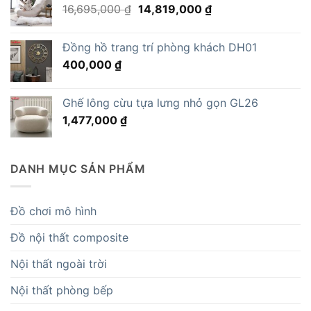
Giá
Giá
16,695,000
₫
14,819,000
₫
gốc
hiện
là:
tại
Đồng hồ trang trí phòng khách DH01
16,695,000 ₫.
là:
400,000
₫
14,819,000 ₫.
Ghế lông cừu tựa lưng nhỏ gọn GL26
1,477,000
₫
DANH MỤC SẢN PHẨM
Đồ chơi mô hình
Đồ nội thất composite
Nội thất ngoài trời
Nội thất phòng bếp