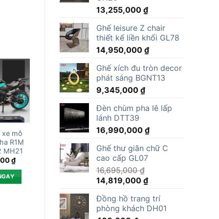
13,255,000
₫
Ghế leisure Z chair
thiết kế liền khối GL78
14,950,000
₫
Ghế xích đu tròn decor
phát sáng BGNT13
9,345,000
₫
Đèn chùm pha lê lấp
lánh DTT39
16,990,000
₫
 xe mô
ha R1M
Ghế thư giãn chữ C
12 MH21
cao cấp GL07
000
₫
16,695,000
₫
NGAY
Giá
Giá
14,819,000
₫
gốc
hiện
Đồng hồ trang trí
là:
tại
phòng khách DH01
16,695,000 ₫.
là: