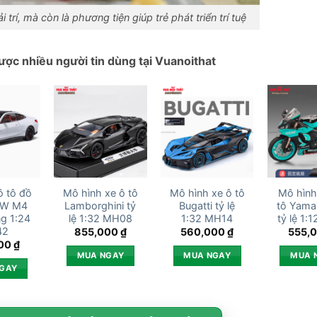
 trí, mà còn là phương tiện giúp trẻ phát triển trí tuệ
ược nhiều người tin dùng tại Vuanoithat
ô tô đồ
Mô hình xe ô tô
Mô hình xe ô tô
Mô hình
MW M4
Lamborghini tỷ
Bugatti tỷ lệ
tô Yama
g 1:24
lệ 1:32 MH08
1:32 MH14
tỷ lệ 1:
42
855,000
₫
560,000
₫
555,
000
₫
MUA NGAY
MUA NGAY
MUA 
GAY