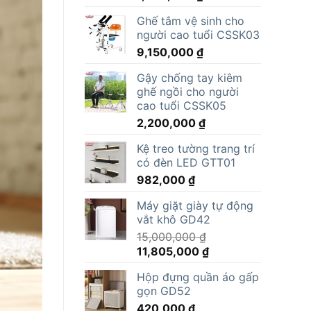
Ghế tắm vệ sinh cho
người cao tuổi CSSK03
9,150,000
₫
Gậy chống tay kiêm
ghế ngồi cho người
cao tuổi CSSK05
2,200,000
₫
Kệ treo tường trang trí
có đèn LED GTT01
982,000
₫
Máy giặt giày tự động
vắt khô GD42
15,000,000
₫
Giá
Giá
11,805,000
₫
gốc
hiện
Hộp đựng quần áo gấp
là:
tại
gọn GD52
15,000,000 ₫.
là:
420,000
₫
11,805,000 ₫.