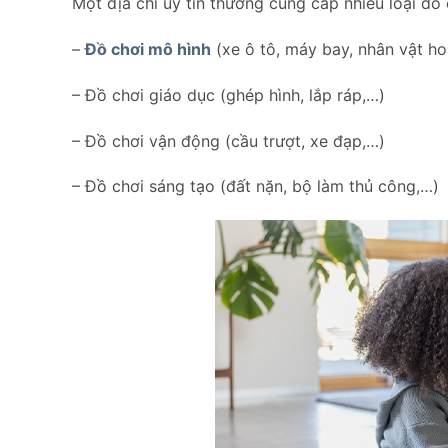
Một địa chỉ uy tín thường cung cấp nhiều loại đồ 
–
Đồ chơi mô hình
(xe ô tô, máy bay, nhân vật ho
– Đồ chơi giáo dục (ghép hình, lắp ráp,…)
– Đồ chơi vận động (cầu trượt, xe đạp,…)
– Đồ chơi sáng tạo (đất nặn, bộ làm thủ công,…)