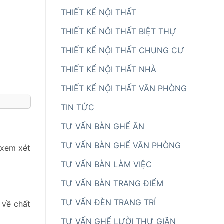
THIẾT KẾ NỘI THẤT
THIẾT KẾ NÔI THẤT BIỆT THỰ
THIẾT KẾ NỘI THẤT CHUNG CƯ
THIẾT KẾ NỘI THẤT NHÀ
THIẾT KẾ NỘI THẤT VĂN PHÒNG
TIN TỨC
TƯ VẤN BÀN GHẾ ĂN
TƯ VẤN BÀN GHẾ VĂN PHÒNG
 xem xét
TƯ VẤN BÀN LÀM VIỆC
TƯ VẤN BÀN TRANG ĐIỂM
TƯ VẤN ĐÈN TRANG TRÍ
 về chất
TƯ VẤN GHẾ LƯỜI THƯ GIÃN