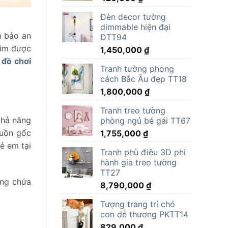
Đèn decor tường
dimmable hiện đại
m bảo an
DTT94
tìm được
1,450,000
₫
 đồ chơi
Tranh tường phong
cách Bắc Âu đẹp TT18
1,800,000
₫
Tranh treo tường
 khả năng
phòng ngủ bé gái TT67
guồn gốc
1,755,000
₫
ẻ em tại
Tranh phù điêu 3D phi
hành gia treo tường
TT27
ông chứa
8,790,000
₫
Tượng trang trí chó
con dễ thương PKTT14
829,000
₫