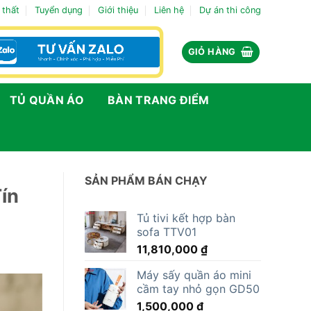
 thất
Tuyển dụng
Giới thiệu
Liên hệ
Dự án thi công
GIỎ HÀNG
TỦ QUẦN ÁO
BÀN TRANG ĐIỂM
SẢN PHẨM BÁN CHẠY
ín
Tủ tivi kết hợp bàn
sofa TTV01
11,810,000
₫
Máy sấy quần áo mini
cầm tay nhỏ gọn GD50
1,500,000
₫