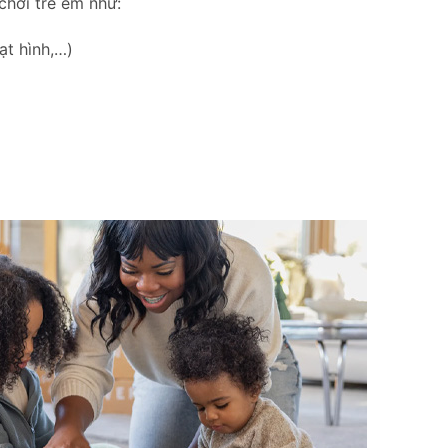
chơi trẻ em như:
ạt hình,…)