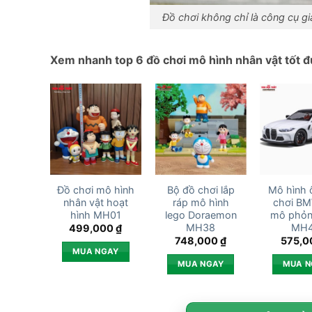
Đồ chơi không chỉ là công cụ giải
Xem nhanh top 6 đồ chơi mô hình nhân vật tốt đ
Đồ chơi mô hình
Bộ đồ chơi lắp
Mô hình 
nhân vật hoạt
ráp mô hình
chơi B
hình MH01
lego Doraemon
mô phỏn
MH38
MH
499,000
₫
748,000
₫
575,
MUA NGAY
MUA NGAY
MUA N