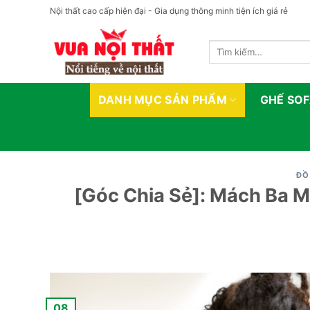
Bỏ
Nội thất cao cấp hiện đại - Gia dụng thông minh tiện ích giá rẻ
qua
nội
Tìm
dung
kiếm:
DANH MỤC SẢN PHẨM
GHẾ SO
ĐỒ
[Góc Chia Sẻ]: Mách Ba M
08