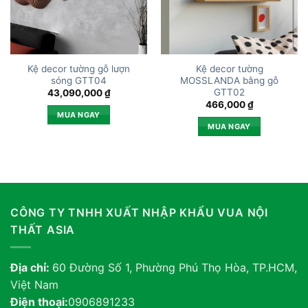
Kệ decor tường gỗ lượn
Kệ decor tường
sóng GTT04
MOSSLANDA bằng gỗ
GTT02
43,090,000
₫
466,000
₫
MUA NGAY
MUA NGAY
CÔNG TY TNHH XUẤT NHẬP KHẨU VUA NỘI
THẤT ASIA
Địa chỉ:
60 Đường Số 1, Phường Phú Thọ Hòa, TP.HCM,
Việt Nam
Điện thoại:
0906891233