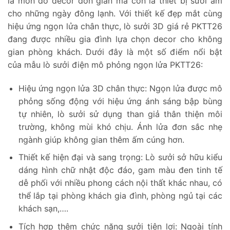
là món đồ decor đơn giản mà còn là thiết bị sưởi ấm
cho những ngày đông lạnh. Với thiết kế đẹp mắt cùng
hiệu ứng ngọn lửa chân thực, lò sưởi 3D giá rẻ PKTT26
đang được nhiều gia đình lựa chọn decor cho không
gian phòng khách. Dưới đây là một số điểm nổi bật
của mẫu lò sưởi điện mô phỏng ngọn lửa PKTT26:
Hiệu ứng ngọn lửa 3D chân thực: Ngọn lửa được mô
phỏng sống động với hiệu ứng ánh sáng bập bùng
tự nhiên, lò sưởi sử dụng than giả thân thiện môi
trường, không mùi khó chịu. Ánh lửa đơn sắc nhẹ
ngành giúp không gian thêm ấm cúng hơn.
Thiết kế hiện đại và sang trọng: Lò sưởi sở hữu kiểu
dáng hình chữ nhật độc đáo, gam màu đen tinh tế
dễ phối với nhiều phong cách nội thất khác nhau, có
thể lắp tại phòng khách gia đình, phòng ngủ tại các
khách sạn,….
Tích hợp thêm chức năng sưởi tiện lợi: Ngoài tính