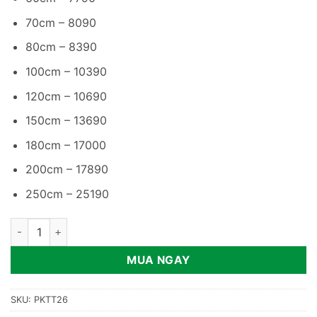
70cm – 8090
80cm – 8390
100cm – 10390
120cm – 10690
150cm – 13690
180cm – 17000
200cm – 17890
250cm – 25190
Lò sưởi điện 3D mô phỏng ngọn lửa PKTT26 số lượng
MUA NGAY
SKU:
PKTT26