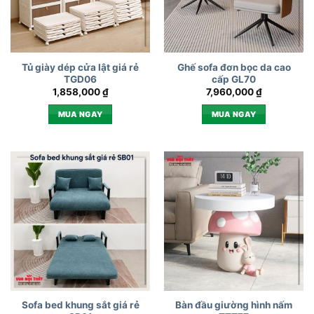
Tủ giày dép cửa lật giá rẻ
Ghế sofa đơn bọc da cao
TGD06
cấp GL70
1,858,000
₫
7,960,000
₫
MUA NGAY
MUA NGAY
Sofa bed khung sắt giá rẻ
Bàn đầu giường hình nấm