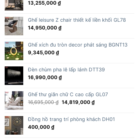
13,255,000
₫
Ghế leisure Z chair thiết kế liền khối GL78
14,950,000
₫
Ghế xích đu tròn decor phát sáng BGNT13
9,345,000
₫
Đèn chùm pha lê lấp lánh DTT39
16,990,000
₫
Ghế thư giãn chữ C cao cấp GL07
Giá
Giá
16,695,000
₫
14,819,000
₫
gốc
hiện
là:
tại
Đồng hồ trang trí phòng khách DH01
16,695,000 ₫.
là:
400,000
₫
14,819,000 ₫.