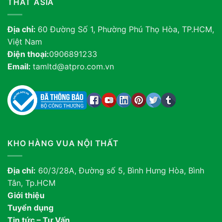
THẤT ASIA
Địa chỉ:
60 Đường Số 1, Phường Phú Thọ Hòa, TP.HCM,
Việt Nam
Điện thoại:
0906891233
Email:
tamltd@atpro.com.vn
KHO HÀNG VUA NỘI THẤT
Địa chỉ:
60/3/28A, Đường số 5, Bình Hưng Hòa, Bình
Tân, Tp.HCM
Giới thiệu
Tuyển dụng
Tin tức – Tư Vấn