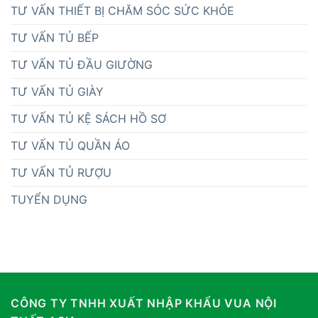
TƯ VẤN THIẾT BỊ CHĂM SÓC SỨC KHỎE
TƯ VẤN TỦ BẾP
TƯ VẤN TỦ ĐẦU GIƯỜNG
TƯ VẤN TỦ GIÀY
TƯ VẤN TỦ KỆ SÁCH HỒ SƠ
TƯ VẤN TỦ QUẦN ÁO
TƯ VẤN TỦ RƯỢU
TUYỂN DỤNG
CÔNG TY TNHH XUẤT NHẬP KHẨU VUA NỘI