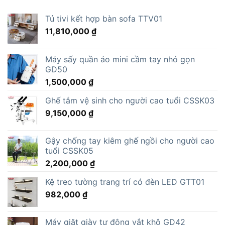
Tủ tivi kết hợp bàn sofa TTV01
11,810,000
₫
Máy sấy quần áo mini cầm tay nhỏ gọn
GD50
1,500,000
₫
Ghế tắm vệ sinh cho người cao tuổi CSSK03
9,150,000
₫
Gậy chống tay kiêm ghế ngồi cho người cao
tuổi CSSK05
2,200,000
₫
Kệ treo tường trang trí có đèn LED GTT01
982,000
₫
Máy giặt giày tự động vắt khô GD42