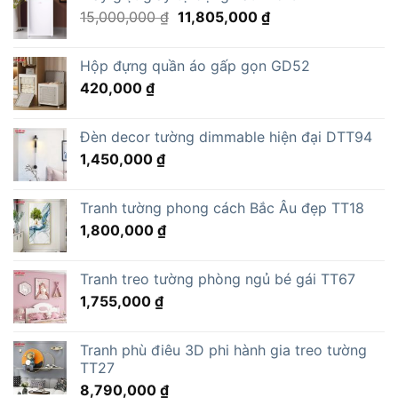
Giá
Giá
15,000,000
₫
11,805,000
₫
gốc
hiện
là:
tại
Hộp đựng quần áo gấp gọn GD52
15,000,000 ₫.
là:
420,000
₫
11,805,000 ₫.
Đèn decor tường dimmable hiện đại DTT94
1,450,000
₫
Tranh tường phong cách Bắc Âu đẹp TT18
1,800,000
₫
Tranh treo tường phòng ngủ bé gái TT67
1,755,000
₫
Tranh phù điêu 3D phi hành gia treo tường
TT27
8,790,000
₫