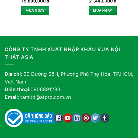
15,890,000
₫
21,440,000
₫
MUA NGAY
MUA NGAY
CÔNG TY TNHH XUẤT NHẬP KHẨU VUA NỘI
THẤT ASIA
Địa chỉ:
60 Đường Số 1, Phường Phú Thọ Hòa, TP.HCM,
Việt Nam
Điện thoại:
0906891233
Email:
tamltd@atpro.com.vn