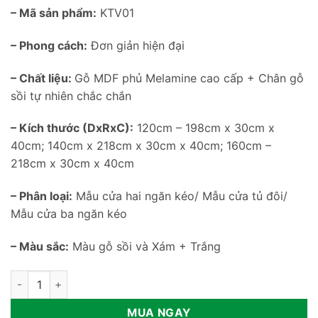
– Mã sản phẩm:
KTV01
– Phong cách:
Đơn giản hiện đại
– Chất liệu:
Gỗ MDF phủ Melamine cao cấp + Chân gỗ
sồi tự nhiên chắc chắn
– Kích thước (DxRxC):
120cm – 198cm x 30cm x
40cm; 140cm x 218cm x 30cm x 40cm; 160cm –
218cm x 30cm x 40cm
– Phân loại:
Mẫu cửa hai ngăn kéo/ Mẫu cửa tủ đôi/
Mẫu cửa ba ngăn kéo
– Màu sắc:
Màu gỗ sồi và Xám + Trắng
Kệ tivi có thể thay đổi kích thước KTV01 số lượng
MUA NGAY