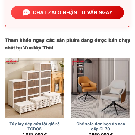
CHAT ZALO NHẬN TƯ VẤN NGAY
Tham khảo ngay các sản phẩm đang được bán chạy
nhất tại Vua Nội Thất
Tủ giày dép cửa lật giá rẻ
Ghế sofa đơn bọc da cao
TGD06
cấp GL70
1,858,000
₫
7,960,000
₫