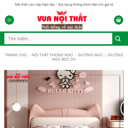
Bỏ
Nội thất cao cấp hiện đại - Gia dụng thông minh tiện ích giá rẻ
qua
nội
dung
Tìm
kiếm:
TRANG CHỦ
/
NỘI THẤT PHÒNG NGỦ
/
GIƯỜNG NGỦ
/
GIƯỜNG
NGỦ BỌC DA