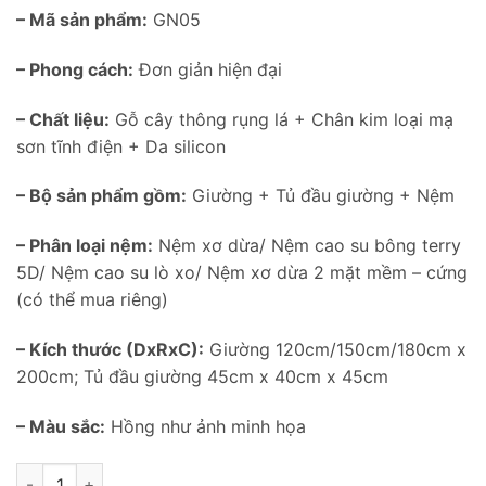
– Mã sản phẩm:
GN05
– Phong cách:
Đơn giản hiện đại
– Chất liệu:
Gỗ cây thông rụng lá + Chân kim loại mạ
sơn tĩnh điện + Da silicon
– Bộ sản phẩm gồm:
Giường + Tủ đầu giường + Nệm
– Phân loại nệm:
Nệm xơ dừa/ Nệm cao su bông terry
5D/ Nệm cao su lò xo/ Nệm xơ dừa 2 mặt mềm – cứng
(có thể mua riêng)
– Kích thước (DxRxC):
Giường 120cm/150cm/180cm x
200cm; Tủ đầu giường 45cm x 40cm x 45cm
– Màu sắc:
Hồng như ảnh minh họa
Giường ngủ màu hồng cho bé gái GN05 số lượng