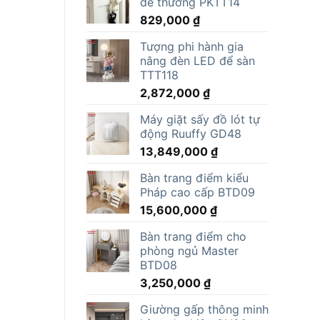
dễ thương PKTT14
829,000
₫
Tượng phi hành gia
nâng đèn LED để sàn
TTT118
2,872,000
₫
Máy giặt sấy đồ lót tự
động Ruuffy GD48
13,849,000
₫
Bàn trang điểm kiểu
Pháp cao cấp BTD09
15,600,000
₫
Bàn trang điểm cho
phòng ngủ Master
BTD08
3,250,000
₫
Giường gấp thông minh