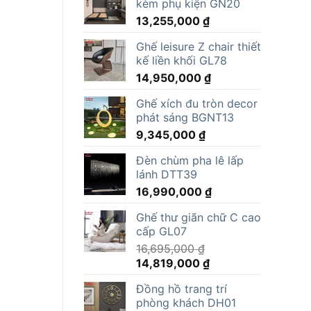
kèm phụ kiện GN20
13,255,000
₫
Ghế leisure Z chair thiết
kế liền khối GL78
14,950,000
₫
Ghế xích đu tròn decor
phát sáng BGNT13
9,345,000
₫
Đèn chùm pha lê lấp
lánh DTT39
16,990,000
₫
Ghế thư giãn chữ C cao
cấp GL07
16,695,000
₫
Giá
Giá
14,819,000
₫
gốc
hiện
Đồng hồ trang trí
là:
tại
phòng khách DH01
16,695,000 ₫.
là: