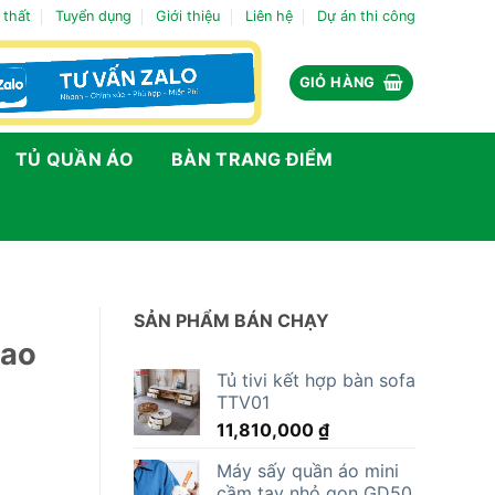
 thất
Tuyển dụng
Giới thiệu
Liên hệ
Dự án thi công
GIỎ HÀNG
TỦ QUẦN ÁO
BÀN TRANG ĐIỂM
SẢN PHẨM BÁN CHẠY
cao
Tủ tivi kết hợp bàn sofa
TTV01
11,810,000
₫
Máy sấy quần áo mini
cầm tay nhỏ gọn GD50