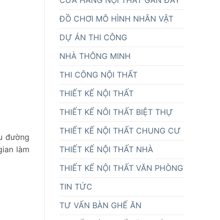
ĐỒ CHƠI MÔ HÌNH NHÂN VẬT
DỰ ÁN THI CÔNG
NHÀ THÔNG MINH
THI CÔNG NỘI THẤT
THIẾT KẾ NỘI THẤT
THIẾT KẾ NÔI THẤT BIỆT THỰ
THIẾT KẾ NỘI THẤT CHUNG CƯ
ữu đường
gian làm
THIẾT KẾ NỘI THẤT NHÀ
THIẾT KẾ NỘI THẤT VĂN PHÒNG
TIN TỨC
TƯ VẤN BÀN GHẾ ĂN