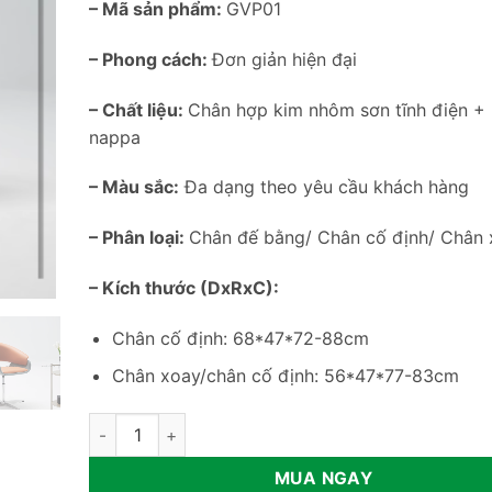
– Mã sản phẩm:
GVP01
– Phong cách:
Đơn giản hiện đại
– Chất liệu:
Chân hợp kim nhôm sơn tĩnh điện +
nappa
– Màu sắc:
Đa dạng theo yêu cầu khách hàng
– Phân loại:
Chân đế bằng/ Chân cố định/ Chân
– Kích thước (DxRxC):
Chân cố định: 68*47*72-88cm
Chân xoay/chân cố định: 56*47*77-83cm
Ghế văn phòng nhập khẩu cao cấp GVP01 số lượng
MUA NGAY