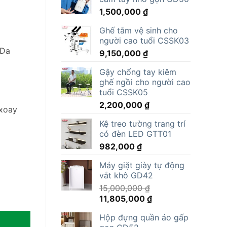
1,500,000
₫
Ghế tắm vệ sinh cho
người cao tuổi CSSK03
 Da
9,150,000
₫
Gậy chống tay kiêm
ghế ngồi cho người cao
tuổi CSSK05
2,200,000
₫
 xoay
Kệ treo tường trang trí
có đèn LED GTT01
982,000
₫
Máy giặt giày tự động
vắt khô GD42
15,000,000
₫
Giá
Giá
11,805,000
₫
gốc
hiện
Hộp đựng quần áo gấp
là:
tại