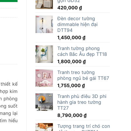
gọn GD52
15,000,000 ₫.
là:
420,000
₫
11,805,000 ₫.
Đèn decor tường
dimmable hiện đại
DTT94
1,450,000
₫
Tranh tường phong
cách Bắc Âu đẹp TT18
1,800,000
₫
Tranh treo tường
phòng ngủ bé gái TT67
thiết kế
1,755,000
₫
 hợp kim
Tranh phù điêu 3D phi
ăn phòng
hành gia treo tường
ong suốt
TT27
mang lại
8,790,000
₫
tìm hiểu
Tượng trang trí chó con