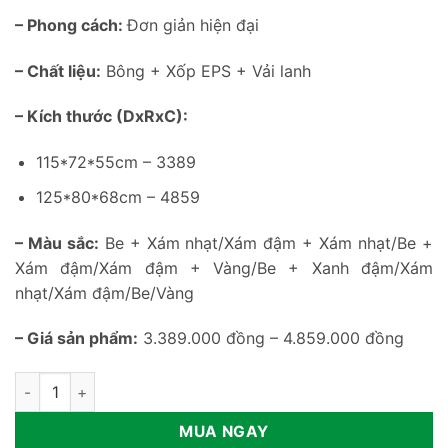
– Phong cách:
Đơn giản hiện đại
– Chất liệu:
Bông + Xốp EPS + Vải lanh
– Kích thước (DxRxC):
115*72*55cm – 3389
125*80*68cm – 4859
– Màu sắc:
Be + Xám nhạt/Xám đậm + Xám nhạt/Be +
Xám đậm/Xám đậm + Vàng/Be + Xanh đậm/Xám
nhạt/Xám đậm/Be/Vàng
– Giá sản phẩm:
3.389.000 đồng – 4.859.000 đồng
Ghế sofa lười tatami 2 chỗ ngồi GSF16 số lượng
MUA NGAY