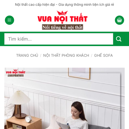
Bỏ
Nội thất cao cấp hiện đại - Gia dụng thông minh tiện ích giá rẻ
qua
nội
dung
Tìm
kiếm:
TRANG CHỦ
/
NỘI THẤT PHÒNG KHÁCH
/
GHẾ SOFA