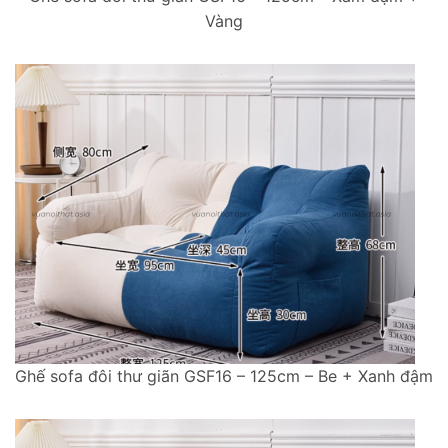
Vàng
Ghế sofa đôi thư giãn GSF16 – 125cm – Be + Xanh đậm