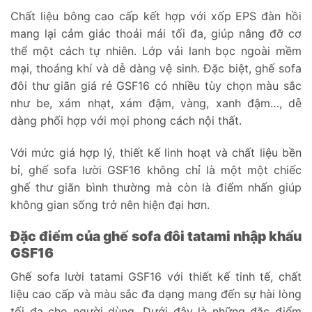
Chất liệu bông cao cấp kết hợp với xốp EPS đàn hồi
mang lại cảm giác thoải mái tối đa, giúp nâng đỡ cơ
thể một cách tự nhiên. Lớp vải lanh bọc ngoài mềm
mại, thoáng khí và dễ dàng vệ sinh. Đặc biệt, ghế sofa
đôi thư giãn giá rẻ GSF16 có nhiều tùy chọn màu sắc
như be, xám nhạt, xám đậm, vàng, xanh đậm…, dễ
dàng phối hợp với mọi phong cách nội thất.
Với mức giá hợp lý, thiết kế linh hoạt và chất liệu bền
bỉ, ghế sofa lười GSF16 không chỉ là một một chiếc
ghế thư giãn bình thường mà còn là điểm nhấn giúp
không gian sống trở nên hiện đại hơn.
Đặc điểm của ghế sofa đôi tatami nhập khẩu
GSF16
Ghế sofa lười tatami GSF16 với thiết kế tinh tế, chất
liệu cao cấp và màu sắc đa dạng mang đến sự hài lòng
tối đa cho người dùng. Dưới đây là những đặc điểm