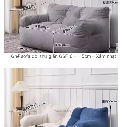
Ghế sofa đôi thư giãn GSF16 – 115cm – Xám nhạt