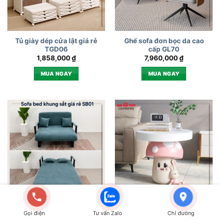
Tủ giày dép cửa lật giá rẻ
Ghế sofa đơn bọc da cao
TGD06
cấp GL70
1,858,000
₫
7,960,000
₫
MUA NGAY
MUA NGAY
Sofa bed khung sắt giá rẻ
Bàn đầu giường hình nấm
Gọi điện
Tư vấn Zalo
Chỉ đường
SB01
TTT77