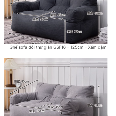
Ghế sofa đôi thư giãn GSF16 – 125cm – Xám đậm