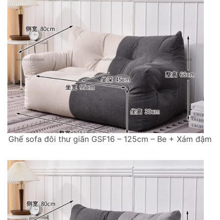
Ghế sofa đôi thư giãn GSF16 – 125cm – Be + Xám đậm