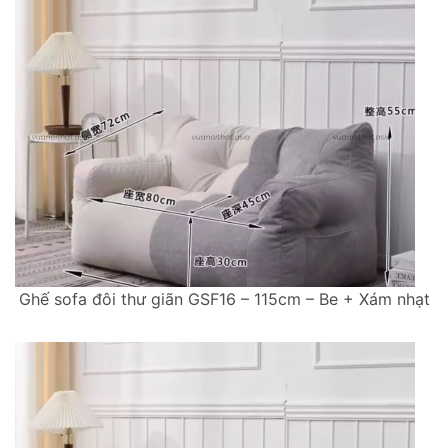
Ghế sofa đôi thư giãn GSF16 – 115cm – Be + Xám nhạt