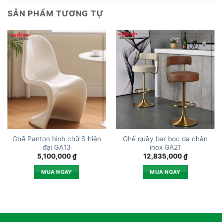
SẢN PHẨM TƯƠNG TỰ
Ghế Panton hình chữ S hiện
Ghế quầy bar bọc da chân
đại GA13
inox GA21
5,100,000
₫
12,835,000
₫
MUA NGAY
MUA NGAY