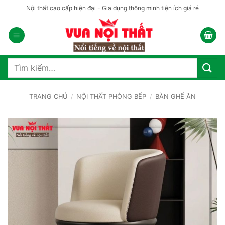
Bỏ
Nội thất cao cấp hiện đại - Gia dụng thông minh tiện ích giá rẻ
qua
nội
dung
Tìm
kiếm:
TRANG CHỦ
/
NỘI THẤT PHÒNG BẾP
/
BÀN GHẾ ĂN