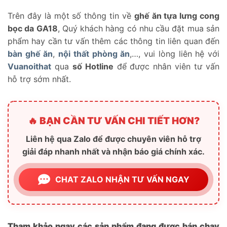
Trên đây là một số thông tin về
ghế ăn tựa lưng cong
bọc da GA18
, Quý khách hàng có nhu cầu đặt mua sản
phẩm hay cần tư vấn thêm các thông tin liên quan đến
bàn ghế ăn
,
nội thất phòng ăn
,…, vui lòng liên hệ với
Vuanoithat
qua
số Hotline
để được nhân viên tư vấn
hỗ trợ sớm nhất.
🔥 BẠN CẦN TƯ VẤN CHI TIẾT HƠN?
Liên hệ qua Zalo để được chuyên viên hỗ trợ
giải đáp nhanh nhất và nhận báo giá chính xác.
CHAT ZALO NHẬN TƯ VẤN NGAY
Tham khảo ngay các sản phẩm đang được bán chạy