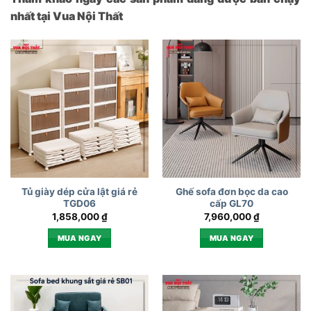
nhất tại Vua Nội Thất
Tủ giày dép cửa lật giá rẻ
Ghế sofa đơn bọc da cao
TGD06
cấp GL70
1,858,000
₫
7,960,000
₫
MUA NGAY
MUA NGAY