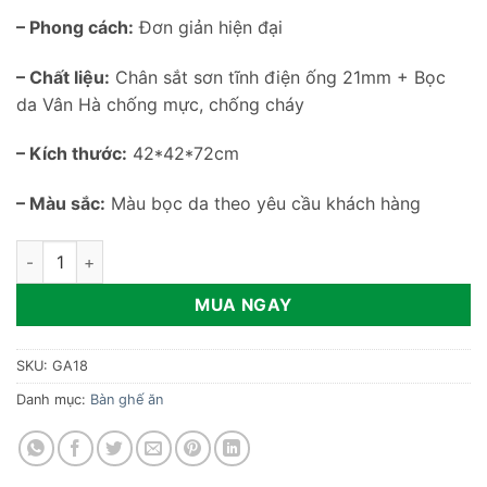
– Phong cách:
Đơn giản hiện đại
– Chất liệu:
Chân sắt sơn tĩnh điện ống 21mm + Bọc
da Vân Hà chống mực, chống cháy
– Kích thước:
42*42*72cm
– Màu sắc:
Màu bọc da theo yêu cầu khách hàng
Ghế ăn tựa lưng cong bọc da GA18 số lượng
MUA NGAY
SKU:
GA18
Danh mục:
Bàn ghế ăn