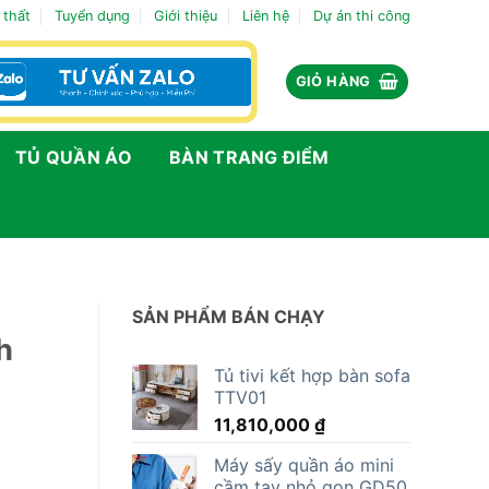
 thất
Tuyển dụng
Giới thiệu
Liên hệ
Dự án thi công
GIỎ HÀNG
TỦ QUẦN ÁO
BÀN TRANG ĐIỂM
SẢN PHẨM BÁN CHẠY
h
Tủ tivi kết hợp bàn sofa
TTV01
11,810,000
₫
Máy sấy quần áo mini
cầm tay nhỏ gọn GD50