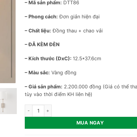
– Mã sản phẩm:
DTT86
– Phong cách:
Đơn giản hiện đại
– Chất liệu:
Đồng thau + chao vải
– ĐÃ KÈM ĐÈN
– Kích thước (DxC):
12.5*37.6cm
– Màu sắc:
Vàng đồng
– Giá sản phẩm:
2.200.000 đồng (Giá có thể tha
tùy vào thời điểm KH liên hệ)
Đèn treo tường phòng khách kiểu Pháp DTT86 số lư
MUA NGAY