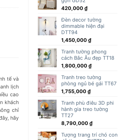
gọn GD52
15,000,000 ₫.
là:
420,000
₫
11,805,000 ₫.
Đèn decor tường
dimmable hiện đại
DTT94
1,450,000
₫
Tranh tường phong
cách Bắc Âu đẹp TT18
1,800,000
₫
Tranh treo tường
nh tế và
phòng ngủ bé gái TT67
anh lịch
1,755,000
₫
hiều cao
an khách
Tranh phù điêu 3D phi
hành gia treo tường
hông chỉ
TT27
đây, hãy
8,790,000
₫
Tượng trang trí chó con