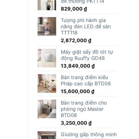
dễ thương PKTT14
829,000
₫
Tượng phi hành gia
nâng đèn LED để sàn
TTT118
2,872,000
₫
Máy giặt sấy đồ lót tự
động Ruuffy GD48
13,849,000
₫
Bàn trang điểm kiểu
Pháp cao cấp BTD09
15,600,000
₫
Bàn trang điểm cho
phòng ngủ Master
BTD08
3,250,000
₫
Giường gấp thông minh