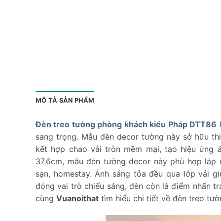
MÔ TẢ SẢN PHẨM
Đèn treo tường phòng khách kiểu Pháp DTT86
l
sang trọng. Mẫu đèn decor tường này sở hữu thiế
kết hợp chao vải tròn mềm mại, tạo hiệu ứng 
37.6cm, mẫu đèn tường decor này phù hợp lắp đ
sạn, homestay. Ánh sáng tỏa đều qua lớp vải g
đóng vai trò chiếu sáng, đèn còn là điểm nhấn tr
cùng
Vuanoithat
tìm hiểu chi tiết về đèn treo tư