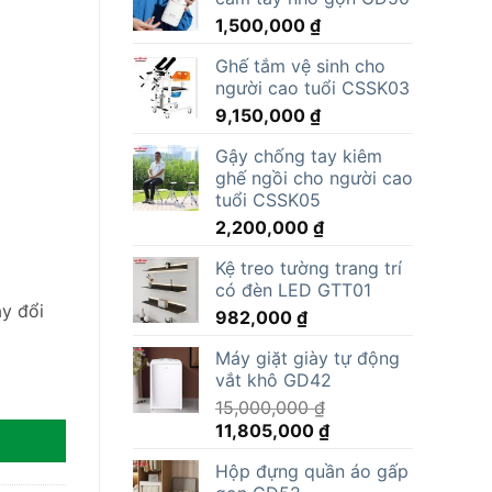
1,500,000
₫
Ghế tắm vệ sinh cho
người cao tuổi CSSK03
9,150,000
₫
Gậy chống tay kiêm
ghế ngồi cho người cao
tuổi CSSK05
2,200,000
₫
Kệ treo tường trang trí
có đèn LED GTT01
y đổi
982,000
₫
Máy giặt giày tự động
vắt khô GD42
ợng
15,000,000
₫
Giá
Giá
11,805,000
₫
gốc
hiện
Hộp đựng quần áo gấp
là:
tại