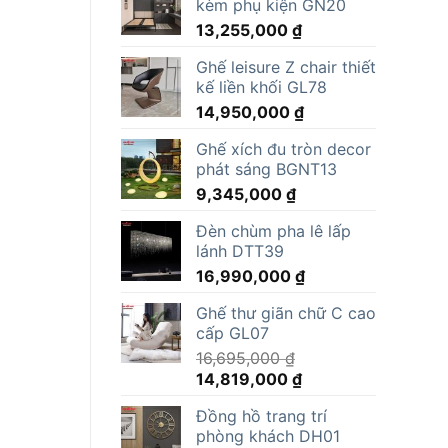
kèm phụ kiện GN20
13,255,000
₫
Ghế leisure Z chair thiết
kế liền khối GL78
14,950,000
₫
Ghế xích đu tròn decor
phát sáng BGNT13
9,345,000
₫
Đèn chùm pha lê lấp
lánh DTT39
16,990,000
₫
Ghế thư giãn chữ C cao
cấp GL07
16,695,000
₫
Giá
Giá
14,819,000
₫
gốc
hiện
Đồng hồ trang trí
là:
tại
phòng khách DH01
16,695,000 ₫.
là: