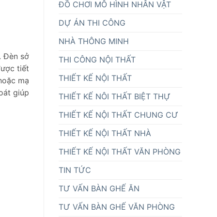
ĐỒ CHƠI MÔ HÌNH NHÂN VẬT
DỰ ÁN THI CÔNG
NHÀ THÔNG MINH
. Đèn sở
THI CÔNG NỘI THẤT
ược tiết
THIẾT KẾ NỘI THẤT
 hoặc mạ
oát giúp
THIẾT KẾ NÔI THẤT BIỆT THỰ
THIẾT KẾ NỘI THẤT CHUNG CƯ
THIẾT KẾ NỘI THẤT NHÀ
THIẾT KẾ NỘI THẤT VĂN PHÒNG
TIN TỨC
TƯ VẤN BÀN GHẾ ĂN
TƯ VẤN BÀN GHẾ VĂN PHÒNG