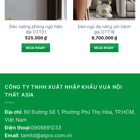
Đèn tường phòng ngủ hiện
Đèn ngủ đa năng phi hành
đại DTT01
gia DTT18
525,000
₫
8,700,000
₫
MUA NGAY
MUA NGAY
CÔNG TY TNHH XUẤT NHẬP KHẨU VUA NỘI
THẤT ASIA
Địa chỉ:
60 Đường Số 1, Phường Phú Thọ Hòa, TP.HCM,
Việt Nam
Điện thoại:
0906891233
Email:
tamltd@atpro.com.vn