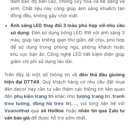
đảm bảo độ bền cao, chống oxy hóa và dễ dàng vệ
sinh. Chất liệu này cũng giúp ánh sáng khuếch tán
đồng đều, không gây chói mắt.
Ánh sáng LED thay đổi 3 màu phù hợp với nhu cầu
sử dụng:
Đèn sử dụng bóng LED 8W với ánh sáng 3
màu, giúp tạo không gian thư giãn, dễ chịu, phù hợp
để sử dụng trong phòng ngủ, phòng khách hoặc
khu vực bàn ăn. Công nghệ LED tiết kiệm điện giúp
giảm chi phí sử dụng lâu dài.
Trên đây là một số thông tin về
đèn thả đầu giường
hiện đại DTT49
, Quý khách hàng có nhu cầu đặt mua
đèn decor hay cần tư vấn thêm các thông tin liên quan
đến
phụ kiện trang trí
khác như
tượng trang trí
,
tranh
treo tường
,
đồng hồ treo trí
,…., vui lòng liên hệ với
Vuanoithat
qua
số Hotline
hoặc
nhắn tin qua Zalo tư
vấn báo giá
để được hỗ trợ sớm nhất.