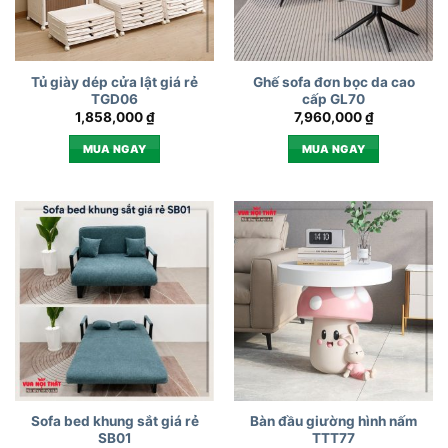
Tủ giày dép cửa lật giá rẻ
Ghế sofa đơn bọc da cao
TGD06
cấp GL70
1,858,000
₫
7,960,000
₫
MUA NGAY
MUA NGAY
Sofa bed khung sắt giá rẻ
Bàn đầu giường hình nấm
SB01
TTT77