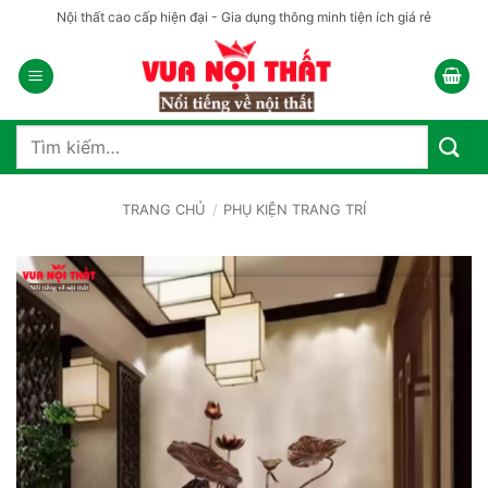
Bỏ
Nội thất cao cấp hiện đại - Gia dụng thông minh tiện ích giá rẻ
qua
nội
dung
Tìm
kiếm:
TRANG CHỦ
/
PHỤ KIỆN TRANG TRÍ