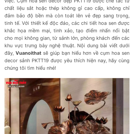
việc. Cụm hoa sen decor đẹp PKTT19 được chế tác từ
chất liệu sắt hoặc thép không gỉ cao cấp, không chỉ
đảm bảo độ bền mà còn toát lên vẻ đẹp sang trọng,
tinh tế. Với thiết kế độc đáo, các chi tiết hoa sen được
khắc họa mềm mại, tinh xảo, tạo điểm nhấn nổi bật
cho mọi không gian, từ sảnh lớn, phòng khách đến các
khu vực trưng bày nghệ thuật. Nội dung bài viết dưới
đây,
Vuanoithat
sẽ giúp bạn hiểu hơn về cụm hoa sen
decor sảnh PKTT19 được yêu thích hiện nay, hãy cùng
chúng tôi tìm hiểu nhé!