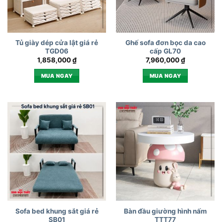
Tủ giày dép cửa lật giá rẻ
Ghế sofa đơn bọc da cao
TGD06
cấp GL70
1,858,000
₫
7,960,000
₫
MUA NGAY
MUA NGAY
Sofa bed khung sắt giá rẻ
Bàn đầu giường hình nấm
SB01
TTT77