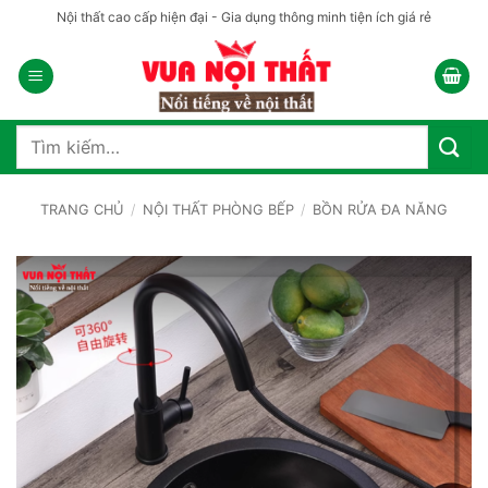
Bỏ
Nội thất cao cấp hiện đại - Gia dụng thông minh tiện ích giá rẻ
qua
nội
dung
Tìm
kiếm:
TRANG CHỦ
/
NỘI THẤT PHÒNG BẾP
/
BỒN RỬA ĐA NĂNG