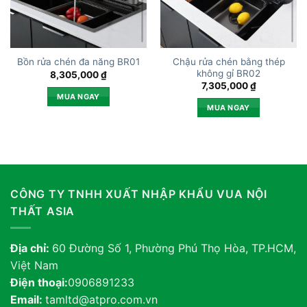
Chậu rửa chén bằng thép
Bồn rửa chén đa năng BR01
không gỉ BR02
8,305,000
₫
7,305,000
₫
MUA NGAY
MUA NGAY
CÔNG TY TNHH XUẤT NHẬP KHẨU VUA NỘI
THẤT ASIA
Địa chỉ:
60 Đường Số 1, Phường Phú Thọ Hòa, TP.HCM,
Việt Nam
Điện thoại:
0906891233
Email:
tamltd@atpro.com.vn