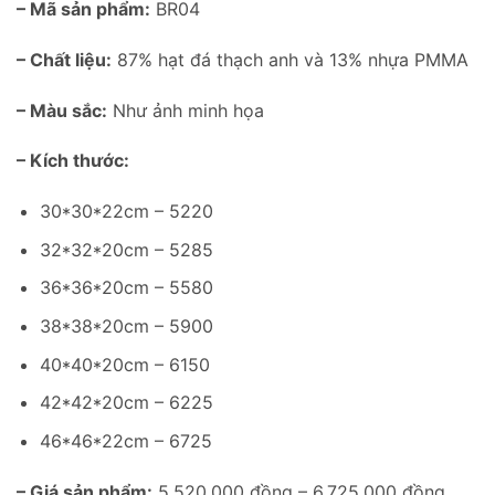
– Mã sản phẩm:
BR04
– Chất liệu:
87% hạt đá thạch anh và 13% nhựa PMMA
– Màu sắc:
Như ảnh minh họa
– Kích thước:
30*30*22cm – 5220
32*32*20cm – 5285
36*36*20cm – 5580
38*38*20cm – 5900
40*40*20cm – 6150
42*42*20cm – 6225
46*46*22cm – 6725
– Giá sản phẩm:
5.520.000 đồng – 6.725.000 đồng