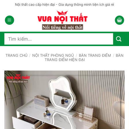
Bỏ
Nội thất cao cấp hiện đại - Gia dụng thông minh tiện ích giá rẻ
qua
nội
dung
Tìm
kiếm:
TRANG CHỦ
/
NỘI THẤT PHÒNG NGỦ
/
BÀN TRANG ĐIỂM
/
BÀN
TRANG ĐIỂM HIỆN ĐẠI