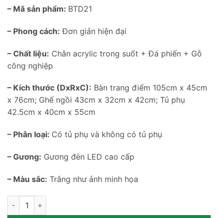
– Mã sản phẩm:
BTD21
– Phong cách:
Đơn giản hiện đại
– Chất liệu:
Chân acrylic trong suốt + Đá phiến + Gỗ
công nghiệp
– Kích thước (DxRxC):
Bàn trang điểm 105cm x 45cm
x 76cm; Ghế ngồi 43cm x 32cm x 42cm; Tủ phụ
42.5cm x 40cm x 55cm
– Phân loại:
Có tủ phụ và không có tủ phụ
– Gương:
Gương đèn LED cao cấp
– Màu sắc:
Trắng như ảnh minh họa
Bàn trang điểm đá phiến cao cấp BTD21 số lượng