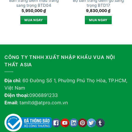
Bàn trang điểm màu trắng
Bộ bàn trang điểm gỗ sang
sang trọng BTD04
trọng BTD17
5,950,000
₫
9,830,000
₫
MUA NGAY
MUA NGAY
CÔNG TY TNHH XUẤT NHẬP KHẨU VUA NỘI
THẤT ASIA
Địa chỉ:
60 Đường Số 1, Phường Phú Thọ Hòa, TP.HCM,
Việt Nam
Điện thoại:
0906891233
Email:
tamltd@atpro.com.vn