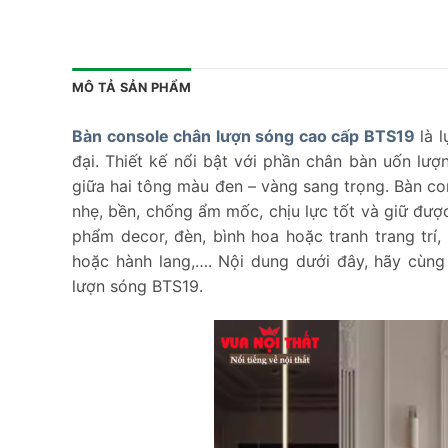
MÔ TẢ SẢN PHẨM
Bàn console chân lượn sóng cao cấp BTS19
là l
đại. Thiết kế nổi bật với phần chân bàn uốn lư
giữa hai tông màu đen – vàng sang trọng. Bàn co
nhẹ, bền, chống ẩm mốc, chịu lực tốt và giữ đượ
phẩm decor, đèn, bình hoa hoặc tranh trang tr
hoặc hành lang,…. Nội dung dưới đây, hãy cùn
lượn sóng BTS19.