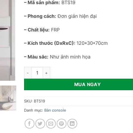
– Mã sản phẩm:
BTS19
– Phong cách:
Đơn giản hiện đại
– Chất liệu:
FRP
– Kích thước (DxRxC):
120*30*70cm
– Màu sắc:
Như ảnh minh họa
Bàn console chân lượn sóng cao cấp BTS19 số lượng
MUA NGAY
SKU:
BTS19
Danh mục:
Bàn console