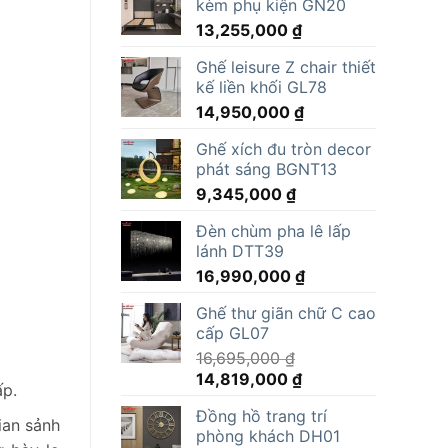
kèm phụ kiện GN20
13,255,000
₫
Ghế leisure Z chair thiết
kế liền khối GL78
14,950,000
₫
Ghế xích đu tròn decor
phát sáng BGNT13
9,345,000
₫
Đèn chùm pha lê lấp
lánh DTT39
16,990,000
₫
Ghế thư giãn chữ C cao
cấp GL07
16,695,000
₫
Giá
Giá
14,819,000
₫
ấp.
gốc
hiện
Đồng hồ trang trí
là:
tại
ian sảnh
phòng khách DH01
16,695,000 ₫.
là: