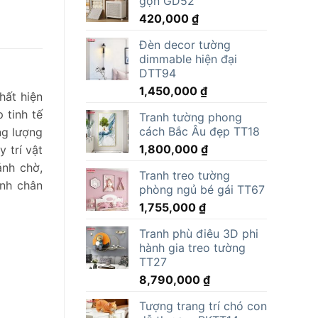
gọn GD52
15,000,000 ₫.
là:
420,000
₫
11,805,000 ₫.
Đèn decor tường
dimmable hiện đại
DTT94
1,450,000
₫
hất hiện
 tinh tế
Tranh tường phong
cách Bắc Âu đẹp TT18
ng lượng
1,800,000
₫
 trí vật
ảnh chờ,
Tranh treo tường
ảnh chân
phòng ngủ bé gái TT67
1,755,000
₫
Tranh phù điêu 3D phi
hành gia treo tường
TT27
8,790,000
₫
Tượng trang trí chó con