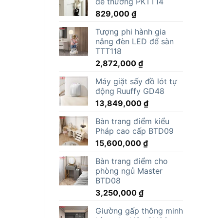
dễ thương PKTT14
829,000
₫
Tượng phi hành gia
nâng đèn LED để sàn
TTT118
2,872,000
₫
Máy giặt sấy đồ lót tự
động Ruuffy GD48
13,849,000
₫
Bàn trang điểm kiểu
Pháp cao cấp BTD09
15,600,000
₫
Bàn trang điểm cho
phòng ngủ Master
BTD08
3,250,000
₫
Giường gấp thông minh