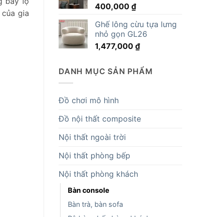
g bày lọ
400,000
₫
14,819,000 ₫.
 của gia
Ghế lông cừu tựa lưng
nhỏ gọn GL26
1,477,000
₫
DANH MỤC SẢN PHẨM
Đồ chơi mô hình
Đồ nội thất composite
Nội thất ngoài trời
Nội thất phòng bếp
Nội thất phòng khách
Bàn console
Bàn trà, bàn sofa