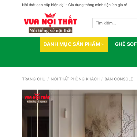
Bỏ
Nội thất cao cấp hiện đại - Gia dụng thông minh tiện ích giá rẻ
qua
nội
Tìm
dung
kiếm:
DANH MỤC SẢN PHẨM
GHẾ SO
TRANG CHỦ
/
NỘI THẤT PHÒNG KHÁCH
/
BÀN CONSOLE