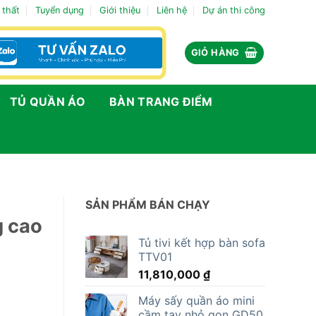
 thất
Tuyển dụng
Giới thiệu
Liên hệ
Dự án thi công
GIỎ HÀNG
TỦ QUẦN ÁO
BÀN TRANG ĐIỂM
SẢN PHẨM BÁN CHẠY
g cao
Tủ tivi kết hợp bàn sofa
TTV01
11,810,000
₫
Máy sấy quần áo mini
cầm tay nhỏ gọn GD50