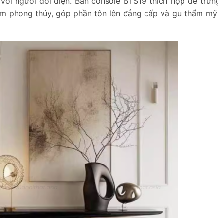
ới người đối diện. Bàn console BTS19 thích hợp để trưn
ẩm phong thủy, góp phần tôn lên đẳng cấp và gu thẩm mỹ