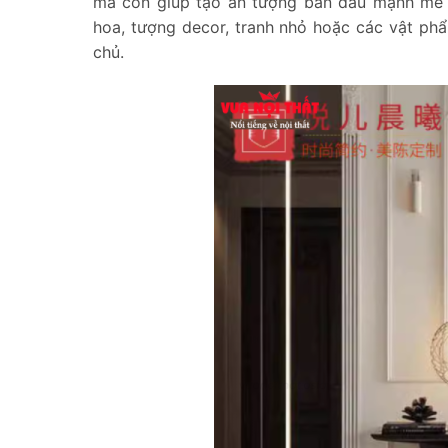
mà còn giúp tạo ấn tượng ban đầu mạnh mẽ v
hoa, tượng decor, tranh nhỏ hoặc các vật ph
chủ.