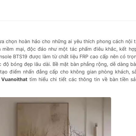
ựa chọn hoàn hảo cho những ai yêu thích phong cách nội t
ợn mềm mại, độc đáo như một tác phẩm điêu khắc, kết hợp
nsole BTS19 được làm từ chất liệu FRP cao cấp nên có trọ
c độ bóng đẹp lâu dài. Bề mặt bàn phẳng rộng, dễ dàng bày
í, tạo điểm nhấn đẳng cấp cho không gian phòng khách, s
g
Vuanoithat
tìm hiểu chi tiết các thông tin về bàn tiền s