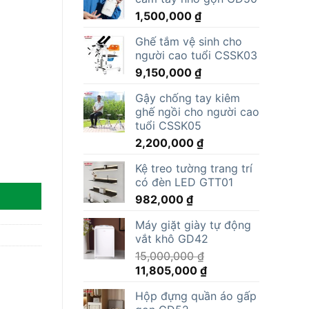
1,500,000
₫
Ghế tắm vệ sinh cho
người cao tuổi CSSK03
9,150,000
₫
Gậy chống tay kiêm
ghế ngồi cho người cao
tuổi CSSK05
2,200,000
₫
Kệ treo tường trang trí
có đèn LED GTT01
982,000
₫
Máy giặt giày tự động
vắt khô GD42
15,000,000
₫
Giá
Giá
11,805,000
₫
gốc
hiện
Hộp đựng quần áo gấp
là:
tại