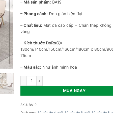
– Mã sản phẩm:
BA19
– Phong cách:
Đơn giản hiện đại
– Chất liệu:
Mặt đá cao cấp + Chân thép không 
vàng
– Kích thước DxRxC):
130cm/140cm/150cm/160cm/180cm x 80cm/90
75cm
– Màu sắc:
Như ảnh minh họa
Bàn ăn mặt đá chân chữ V nhập khẩu BA19 số lượng
MUA NGAY
SKU:
BA19
Danh mục:
Bộ bàn ăn 4 ghế
,
Bộ bàn ăn 6 ghế
,
Bộ bàn ăn 8 