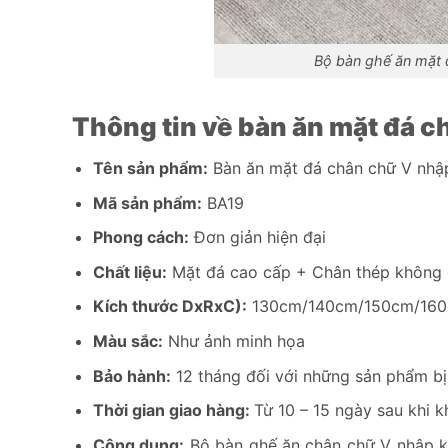
Bộ bàn ghế ăn mặt 
Thông tin về bàn ăn mặt đá 
Tên sản phẩm:
Bàn ăn mặt đá chân chữ V nhậ
Mã sản phẩm:
BA19
Phong cách:
Đơn giản hiện đại
Chất liệu:
Mặt đá cao cấp + Chân thép không 
Kích thước DxRxC):
130cm/140cm/150cm/160
Màu sắc:
Như ảnh minh họa
Bảo hành:
12 tháng đối với những sản phẩm bị 
Thời gian giao hàng:
Từ 10 – 15 ngày sau khi 
Công dụng:
Bộ bàn ghế ăn chân chữ V nhập kh