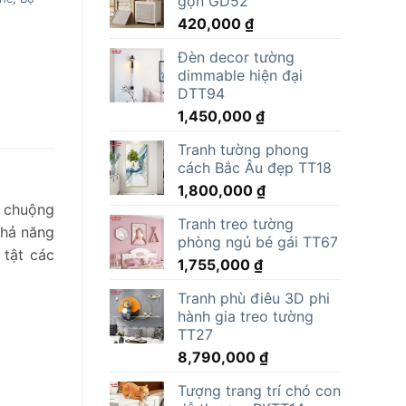
gọn GD52
15,000,000 ₫.
là:
420,000
₫
11,805,000 ₫.
Đèn decor tường
dimmable hiện đại
DTT94
1,450,000
₫
Tranh tường phong
cách Bắc Âu đẹp TT18
1,800,000
₫
a chuộng
Tranh treo tường
khả năng
phòng ngủ bé gái TT67
 tật các
1,755,000
₫
Tranh phù điêu 3D phi
hành gia treo tường
TT27
8,790,000
₫
Tượng trang trí chó con