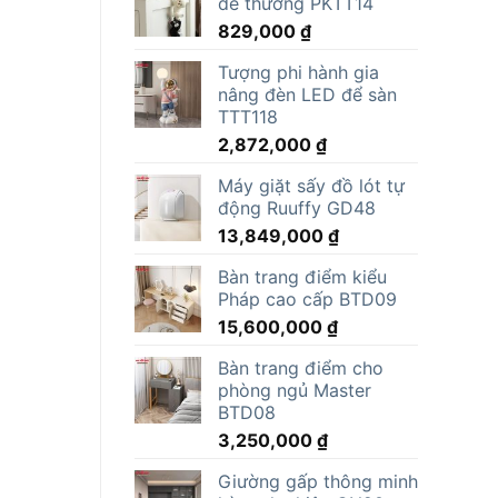
dễ thương PKTT14
829,000
₫
Tượng phi hành gia
nâng đèn LED để sàn
TTT118
2,872,000
₫
Máy giặt sấy đồ lót tự
động Ruuffy GD48
13,849,000
₫
Bàn trang điểm kiểu
Pháp cao cấp BTD09
15,600,000
₫
Bàn trang điểm cho
phòng ngủ Master
BTD08
3,250,000
₫
Giường gấp thông minh