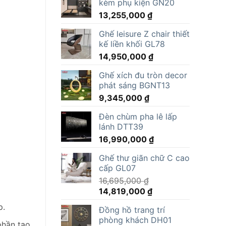
kèm phụ kiện GN20
13,255,000
₫
Ghế leisure Z chair thiết
kế liền khối GL78
14,950,000
₫
Ghế xích đu tròn decor
phát sáng BGNT13
9,345,000
₫
Đèn chùm pha lê lấp
lánh DTT39
16,990,000
₫
Ghế thư giãn chữ C cao
cấp GL07
16,695,000
₫
Giá
Giá
14,819,000
₫
gốc
hiện
p.
Đồng hồ trang trí
là:
tại
phòng khách DH01
16,695,000 ₫.
là:
phần tạo