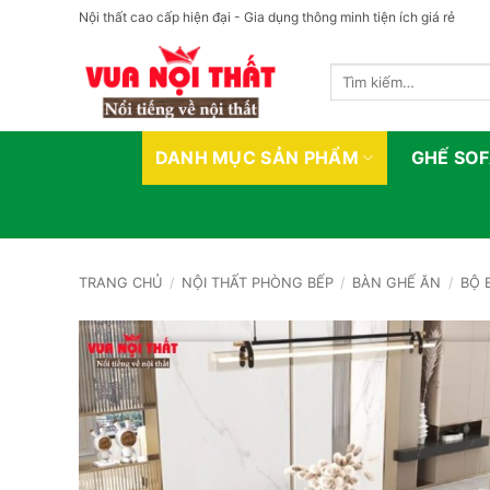
Bỏ
Nội thất cao cấp hiện đại - Gia dụng thông minh tiện ích giá rẻ
qua
nội
Tìm
dung
kiếm:
DANH MỤC SẢN PHẨM
GHẾ SO
TRANG CHỦ
/
NỘI THẤT PHÒNG BẾP
/
BÀN GHẾ ĂN
/
BỘ 