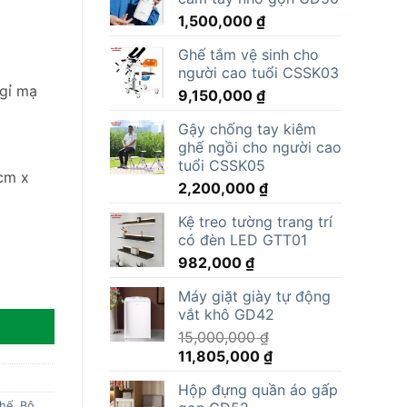
1,500,000
₫
Ghế tắm vệ sinh cho
người cao tuổi CSSK03
gỉ mạ
9,150,000
₫
Gậy chống tay kiêm
ghế ngồi cho người cao
tuổi CSSK05
cm x
2,200,000
₫
Kệ treo tường trang trí
có đèn LED GTT01
982,000
₫
Máy giặt giày tự động
vắt khô GD42
15,000,000
₫
Giá
Giá
11,805,000
₫
gốc
hiện
Hộp đựng quần áo gấp
là:
tại
ghế
,
Bộ