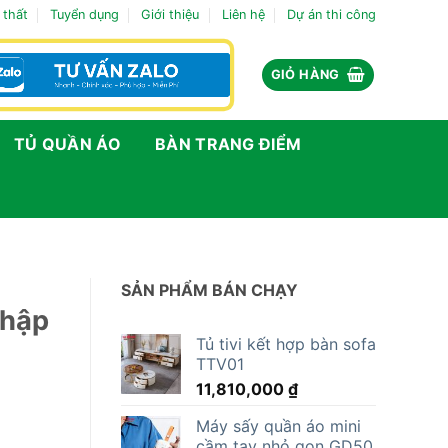
 thất
Tuyển dụng
Giới thiệu
Liên hệ
Dự án thi công
GIỎ HÀNG
TỦ QUẦN ÁO
BÀN TRANG ĐIỂM
SẢN PHẨM BÁN CHẠY
nhập
Tủ tivi kết hợp bàn sofa
TTV01
11,810,000
₫
Máy sấy quần áo mini
cầm tay nhỏ gọn GD50