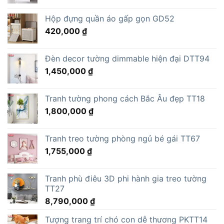
gốc
hiện
là:
tại
Hộp đựng quần áo gấp gọn GD52
15,000,000 ₫.
là:
420,000
₫
11,805,000 ₫.
Đèn decor tường dimmable hiện đại DTT94
1,450,000
₫
Tranh tường phong cách Bắc Âu đẹp TT18
1,800,000
₫
Tranh treo tường phòng ngủ bé gái TT67
1,755,000
₫
Tranh phù điêu 3D phi hành gia treo tường
TT27
8,790,000
₫
Tượng trang trí chó con dễ thương PKTT14