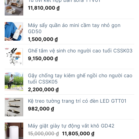
11,810,000
₫
Máy sấy quần áo mini cầm tay nhỏ gọn
GD50
1,500,000
₫
Ghế tắm vệ sinh cho người cao tuổi CSSK03
9,150,000
₫
Gậy chống tay kiêm ghế ngồi cho người cao
tuổi CSSK05
2,200,000
₫
Kệ treo tường trang trí có đèn LED GTT01
982,000
₫
Máy giặt giày tự động vắt khô GD42
Giá
Giá
15,000,000
₫
11,805,000
₫