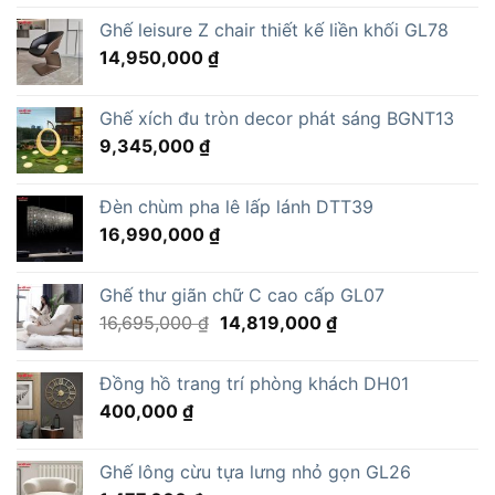
Ghế leisure Z chair thiết kế liền khối GL78
14,950,000
₫
Ghế xích đu tròn decor phát sáng BGNT13
9,345,000
₫
Đèn chùm pha lê lấp lánh DTT39
16,990,000
₫
Ghế thư giãn chữ C cao cấp GL07
Giá
Giá
16,695,000
₫
14,819,000
₫
gốc
hiện
là:
tại
Đồng hồ trang trí phòng khách DH01
16,695,000 ₫.
là:
400,000
₫
14,819,000 ₫.
Ghế lông cừu tựa lưng nhỏ gọn GL26