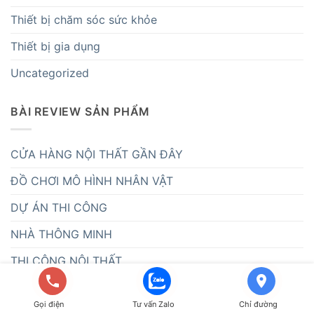
Thiết bị chăm sóc sức khỏe
Thiết bị gia dụng
Uncategorized
BÀI REVIEW SẢN PHẨM
CỬA HÀNG NỘI THẤT GẦN ĐÂY
ĐỒ CHƠI MÔ HÌNH NHÂN VẬT
DỰ ÁN THI CÔNG
NHÀ THÔNG MINH
THI CÔNG NỘI THẤT
THIẾT KẾ NỘI THẤT
Gọi điện
Tư vấn Zalo
Chỉ đường
THIẾT KẾ NÔI THẤT BIỆT THỰ