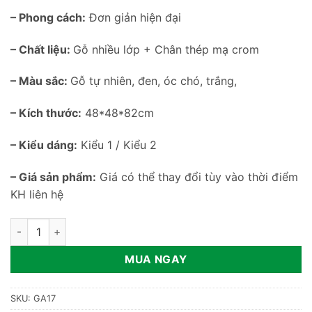
– Phong cách:
Đơn giản hiện đại
– Chất liệu:
Gỗ nhiều lớp + Chân thép mạ crom
– Màu sắc:
Gỗ tự nhiên, đen, óc chó, trắng,
– Kích thước:
48*48*82cm
– Kiểu dáng:
Kiểu 1 / Kiểu 2
– Giá sản phẩm:
Giá có thể thay đổi tùy vào thời điểm
KH liên hệ
Ghế ăn gỗ phong cách tối giản GA17 số lượng
MUA NGAY
SKU:
GA17