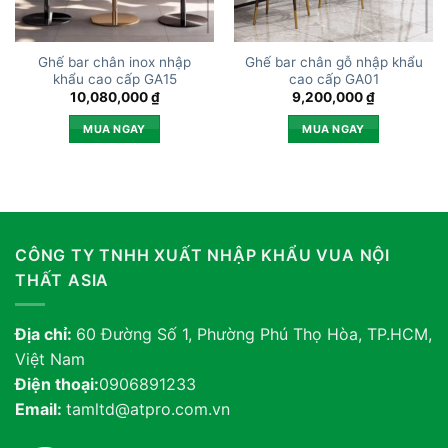
Ghế bar chân inox nhập
Ghế bar chân gỗ nhập khẩu
khẩu cao cấp GA15
cao cấp GA01
10,080,000
₫
9,200,000
₫
MUA NGAY
MUA NGAY
CÔNG TY TNHH XUẤT NHẬP KHẨU VUA NỘI
THẤT ASIA
Địa chỉ:
60 Đường Số 1, Phường Phú Thọ Hòa, TP.HCM,
Việt Nam
Điện thoại:
0906891233
Email:
tamltd@atpro.com.vn