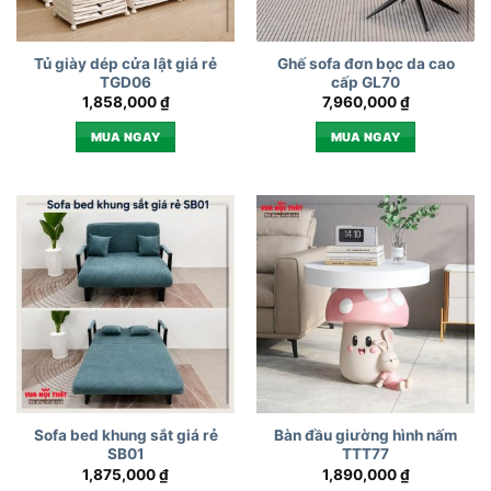
Tủ giày dép cửa lật giá rẻ
Ghế sofa đơn bọc da cao
TGD06
cấp GL70
1,858,000
₫
7,960,000
₫
MUA NGAY
MUA NGAY
Sofa bed khung sắt giá rẻ
Bàn đầu giường hình nấm
SB01
TTT77
1,875,000
₫
1,890,000
₫