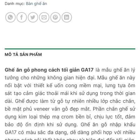
Danh mục:
Bàn ghế ăn
MÔ TẢ SẢN PHẨM
Ghế ăn gỗ phong cách tối giản GA17
là mẫu ghế ăn lý
tưởng cho những không gian hiện đại. Mẫu ghế ăn này
nổi bật với thiết kế uốn cong mềm mại, lưng tựa ôm
sát tạo cảm giác thoải mái khi sử dụng trong thời gian
dài. Ghế được làm từ gỗ tự nhiên nhiều lớp chắc chắn,
bề mặt phủ veneer vân gỗ đẹp mắt. Phần chân ghế sử
dụng kim loại thép mạ crom bền bỉ, chịu lực tốt, đảm
bảo độ ổn định khi sử dụng. Ghế ăn gỗ nhập khẩu
GA17 có màu sắc đa dạng, dễ dàng phối hợp với nhiều