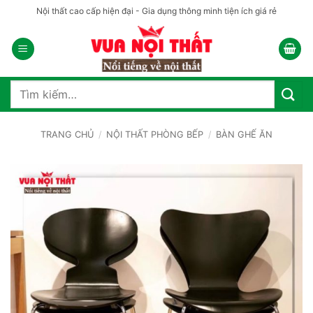
Bỏ
Nội thất cao cấp hiện đại - Gia dụng thông minh tiện ích giá rẻ
qua
nội
dung
Tìm
kiếm:
TRANG CHỦ
/
NỘI THẤT PHÒNG BẾP
/
BÀN GHẾ ĂN