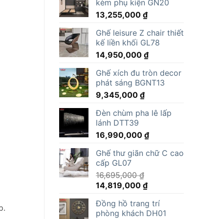
kèm phụ kiện GN20
13,255,000
₫
Ghế leisure Z chair thiết
kế liền khối GL78
14,950,000
₫
Ghế xích đu tròn decor
phát sáng BGNT13
9,345,000
₫
Đèn chùm pha lê lấp
lánh DTT39
16,990,000
₫
Ghế thư giãn chữ C cao
cấp GL07
16,695,000
₫
Giá
Giá
14,819,000
₫
gốc
hiện
Đồng hồ trang trí
là:
tại
p.
phòng khách DH01
16,695,000 ₫.
là: