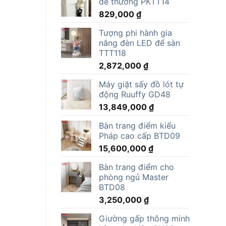
dễ thương PKTT14
829,000
₫
Tượng phi hành gia
nâng đèn LED để sàn
TTT118
2,872,000
₫
Máy giặt sấy đồ lót tự
động Ruuffy GD48
13,849,000
₫
Bàn trang điểm kiểu
Pháp cao cấp BTD09
15,600,000
₫
Bàn trang điểm cho
phòng ngủ Master
BTD08
3,250,000
₫
Giường gấp thông minh