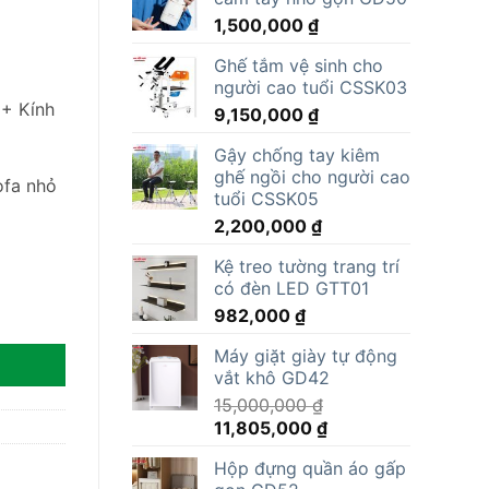
1,500,000
₫
Ghế tắm vệ sinh cho
người cao tuổi CSSK03
 + Kính
9,150,000
₫
Gậy chống tay kiêm
ghế ngồi cho người cao
ofa nhỏ
tuổi CSSK05
2,200,000
₫
Kệ treo tường trang trí
có đèn LED GTT01
982,000
₫
Máy giặt giày tự động
vắt khô GD42
15,000,000
₫
Giá
Giá
11,805,000
₫
gốc
hiện
Hộp đựng quần áo gấp
là:
tại