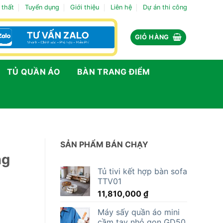
 thất
Tuyển dụng
Giới thiệu
Liên hệ
Dự án thi công
GIỎ HÀNG
TỦ QUẦN ÁO
BÀN TRANG ĐIỂM
SẢN PHẨM BÁN CHẠY
ng
Tủ tivi kết hợp bàn sofa
TTV01
11,810,000
₫
Máy sấy quần áo mini
cầm tay nhỏ gọn GD50