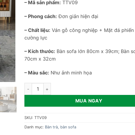
– Mã sản phẩm:
TTV09
– Phong cách:
Đơn giản hiện đại
– Chất liệu:
Ván gỗ công nghiệp + Mặt đá phiến
cường lực
– Kích thước:
Bàn sofa lớn 80cm x 39cm; Bàn s
70cm x 32cm
– Màu sắc:
Như ảnh minh họa
Bộ 2 bàn sofa tròn sang trọng TTV09 số lượng
MUA NGAY
SKU:
TTV09
Danh mục:
Bàn trà, bàn sofa