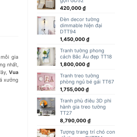
gọn GD52
15,000,000 ₫.
là:
420,000
₫
11,805,000 ₫.
Đèn decor tường
dimmable hiện đại
DTT94
1,450,000
₫
Tranh tường phong
cách Bắc Âu đẹp TT18
 mỗi gia
1,800,000
₫
ng nhất,
đây,
Vua
Tranh treo tường
á xưởng
phòng ngủ bé gái TT67
1,755,000
₫
Tranh phù điêu 3D phi
hành gia treo tường
TT27
8,790,000
₫
Tượng trang trí chó con