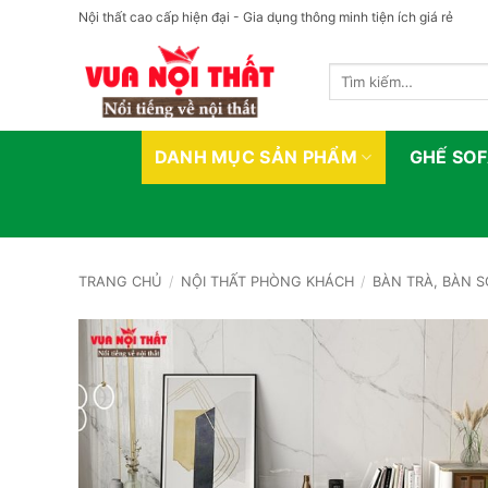
Bỏ
Nội thất cao cấp hiện đại - Gia dụng thông minh tiện ích giá rẻ
qua
nội
Tìm
dung
kiếm:
DANH MỤC SẢN PHẨM
GHẾ SO
TRANG CHỦ
/
NỘI THẤT PHÒNG KHÁCH
/
BÀN TRÀ, BÀN 